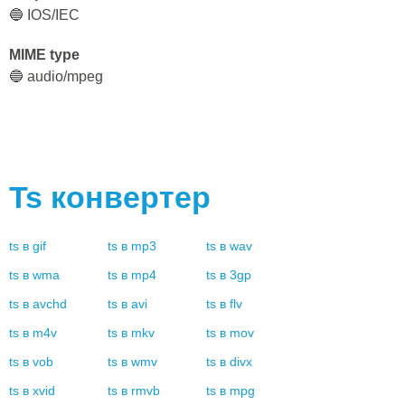
🔵 IOS/IEC
MIME type
🔵 audio/mpeg
Ts
конвертер
ts
в
gif
ts
в
mp3
ts
в
wav
ts
в
wma
ts
в
mp4
ts
в
3gp
ts
в
avchd
ts
в
avi
ts
в
flv
ts
в
m4v
ts
в
mkv
ts
в
mov
ts
в
vob
ts
в
wmv
ts
в
divx
ts
в
xvid
ts
в
rmvb
ts
в
mpg