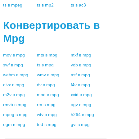
ts
в
mpeg
ts
в
mp2
ts
в
ac3
Конвертировать в
Mpg
mov
в
mpg
mts
в
mpg
mxf
в
mpg
swf
в
mpg
ts
в
mpg
vob
в
mpg
webm
в
mpg
wmv
в
mpg
asf
в
mpg
divx
в
mpg
dv
в
mpg
f4v
в
mpg
m2v
в
mpg
mod
в
mpg
xvid
в
mpg
rmvb
в
mpg
rm
в
mpg
ogv
в
mpg
mpeg
в
mpg
wtv
в
mpg
h264
в
mpg
ogm
в
mpg
tod
в
mpg
gvi
в
mpg