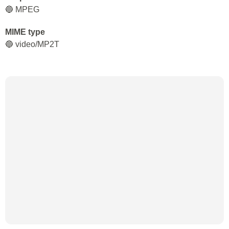
🔵 MPEG
MIME type
🔵 video/MP2T