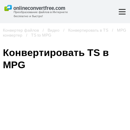
Преобразование файлов в Интернете
бесплатно и быстро!
Конвертер файлов
/
Видео
/
Конвертировать в TS
/
MPG
конвертер
/
TS to MPG
Конвертировать TS в
MPG