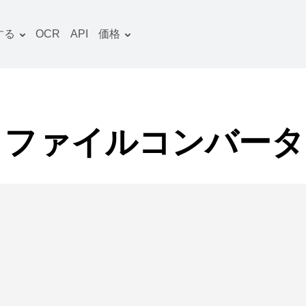
する
OCR
API
価格
料金プラン
文書 コンバーター
OCRパッケージ
画像 コンバーター
音声 コンバーター
V ファイルコンバー
ooks コンバーター
ファイルアーカイブ コン
バーター
動画 コンバーター
ウェブサイト-スクリーン
ショット