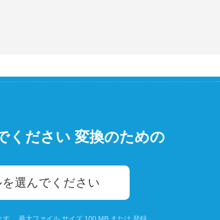
でください 変換のための
ルを選んでください
。 最大ファイル サイズ 100 MB または
登録