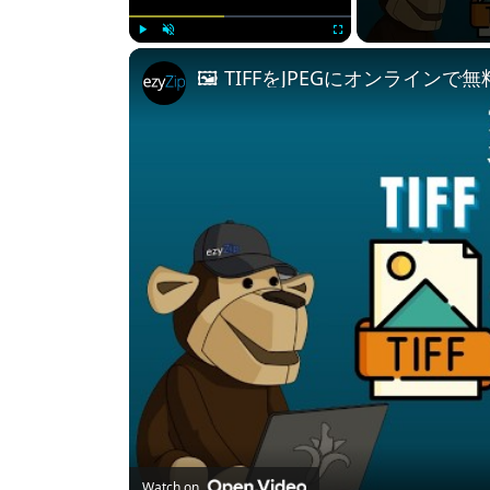
Play
Unmute
Fullscreen
Watch on