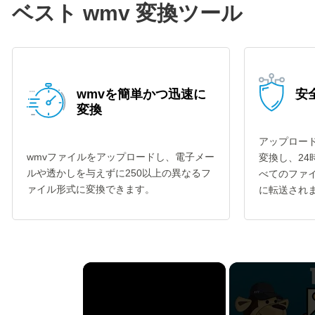
ベスト wmv 変換ツール
wmvを簡単かつ迅速に
安全
変換
アップロード
wmvファイルをアップロードし、電子メー
変換し、2
ルや透かしを与えずに250以上の異なるフ
べてのファイ
ァイル形式に変換できます。
に転送され
×