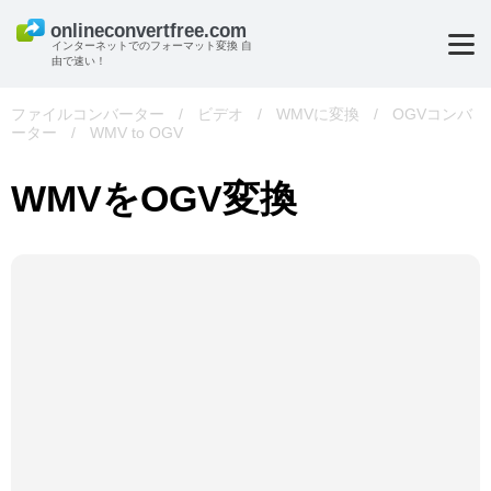
インターネットでのフォーマット変換 自
由で速い！
ファイルコンバーター
/
ビデオ
/
WMVに変換
/
OGVコンバ
ーター
/
WMV to OGV
WMVをOGV変換