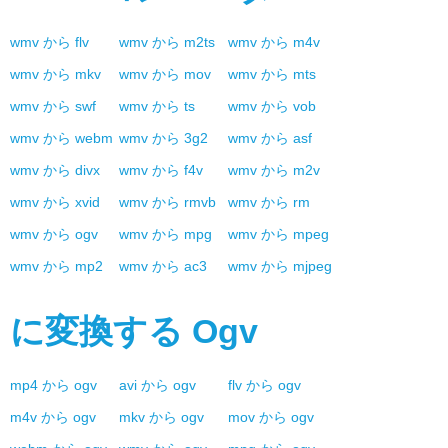
wmv
から
flv
wmv
から
m2ts
wmv
から
m4v
wmv
から
mkv
wmv
から
mov
wmv
から
mts
wmv
から
swf
wmv
から
ts
wmv
から
vob
wmv
から
webm
wmv
から
3g2
wmv
から
asf
wmv
から
divx
wmv
から
f4v
wmv
から
m2v
wmv
から
xvid
wmv
から
rmvb
wmv
から
rm
wmv
から
ogv
wmv
から
mpg
wmv
から
mpeg
wmv
から
mp2
wmv
から
ac3
wmv
から
mjpeg
に変換する
Ogv
mp4
から
ogv
avi
から
ogv
flv
から
ogv
m4v
から
ogv
mkv
から
ogv
mov
から
ogv