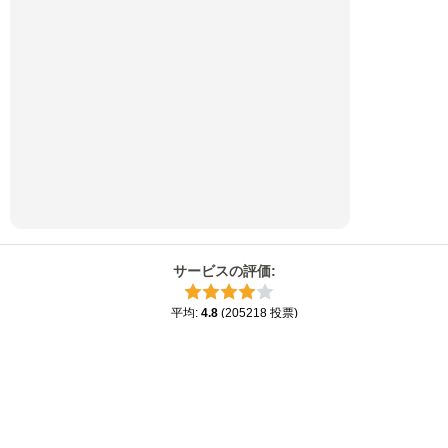
サービスの評価
:
平均
:
4.8
(
205218
投票
)
×
優秀な
4.8
5のうち
Now Playing
Play Video