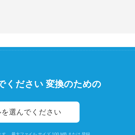
でください 変換のための
ルを選んでください
。 最大ファイル サイズ 100 MB または
登録