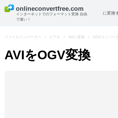
に変換
インターネットでのフォーマット変換 自由
で速い！
ファイルコンバーター
/
ビデオ
/
AVIに変換
/
OGVコンバー
AVIをOGV変換
B