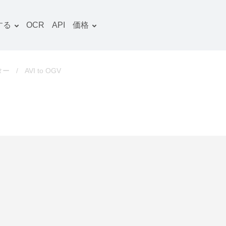
する
OCR
API
価格
料金プラン
文書 コンバーター
OCRパッケージ
画像 コンバーター
ター
/
AVI to OGV
音声 コンバーター
ooks コンバーター
ファイルアーカイブ コン
バーター
動画 コンバーター
ウェブサイト-スクリーン
ショット