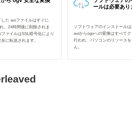
i から ogv 安全な変換
ソフトウェアの
ールは必要あり
した aviファイルはすぐに
ソフトウェアのインストールは
され、24時間後に削除されま
aviからogvへの変換はすべて
ファイルはSSL暗号化により
行われ、パソコンのリソースを
安全に転送されます。
ん。
erleaved