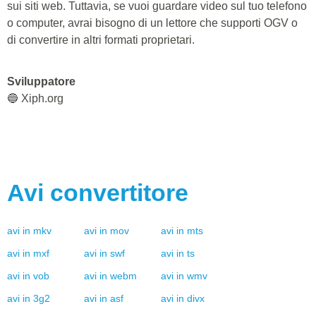
sui siti web. Tuttavia, se vuoi guardare video sul tuo telefono
o computer, avrai bisogno di un lettore che supporti OGV o
di convertire in altri formati proprietari.
Sviluppatore
🔵 Xiph.org
Avi
convertitore
avi
in
mkv
avi
in
mov
avi
in
mts
avi
in
mxf
avi
in
swf
avi
in
ts
avi
in
vob
avi
in
webm
avi
in
wmv
avi
in
3g2
avi
in
asf
avi
in
divx