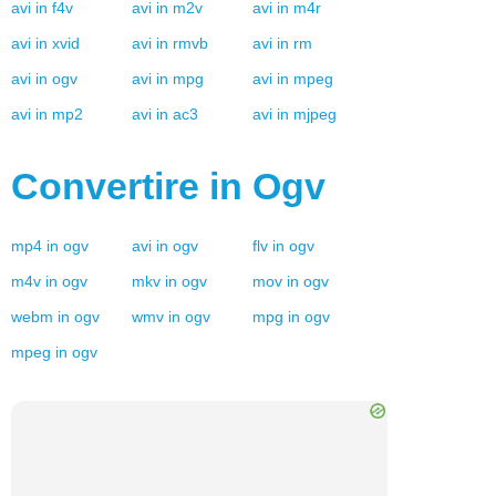
avi
in
f4v
avi
in
m2v
avi
in
m4r
avi
in
xvid
avi
in
rmvb
avi
in
rm
avi
in
ogv
avi
in
mpg
avi
in
mpeg
avi
in
mp2
avi
in
ac3
avi
in
mjpeg
Convertire in
Ogv
mp4
in
ogv
avi
in
ogv
flv
in
ogv
m4v
in
ogv
mkv
in
ogv
mov
in
ogv
webm
in
ogv
wmv
in
ogv
mpg
in
ogv
mpeg
in
ogv