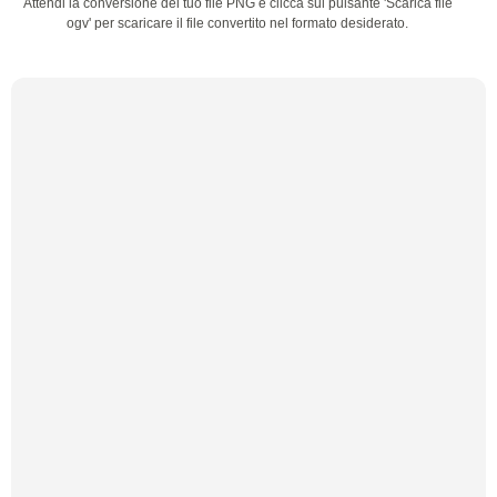
Attendi la conversione del tuo file PNG e clicca sul pulsante 'Scarica file
ogv' per scaricare il file convertito nel formato desiderato.