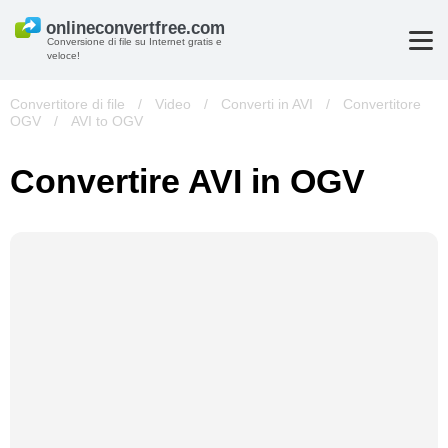
Conversione di file su Internet gratis e
veloce!
Convertitore di file
/
Video
/
Converti in AVI
/
Convertitore
OGV
/
AVI to OGV
Convertire AVI in OGV