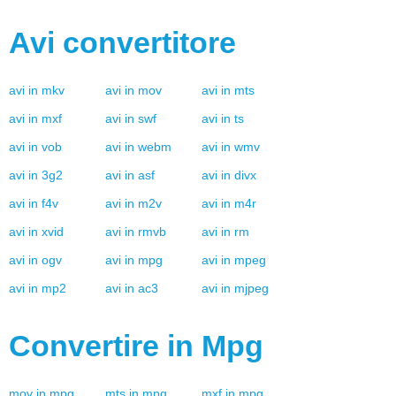
Avi
convertitore
avi
in
mkv
avi
in
mov
avi
in
mts
avi
in
mxf
avi
in
swf
avi
in
ts
avi
in
vob
avi
in
webm
avi
in
wmv
avi
in
3g2
avi
in
asf
avi
in
divx
avi
in
f4v
avi
in
m2v
avi
in
m4r
avi
in
xvid
avi
in
rmvb
avi
in
rm
avi
in
ogv
avi
in
mpg
avi
in
mpeg
avi
in
mp2
avi
in
ac3
avi
in
mjpeg
Convertire in
Mpg
mov
in
mpg
mts
in
mpg
mxf
in
mpg