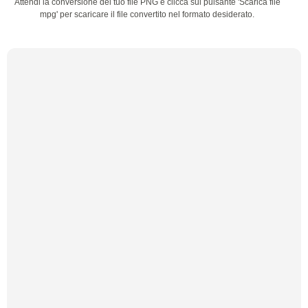
Attendi la conversione del tuo file PNG e clicca sul pulsante 'Scarica file
mpg' per scaricare il file convertito nel formato desiderato.