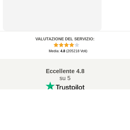
VALUTAZIONE DEL SERVIZIO
:
Media
:
4.8
(
205218
Voti
)
Eccellente
4.8
su 5
Conversioni popolari
:
7Z in ZIP
WAV in MP3