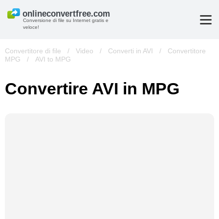
Conversione di file su Internet gratis e
veloce!
Convertitore di file
/
Video
/
Converti in AVI
/
Convertitore
MPG
/
AVI to MPG
Convertire AVI in MPG