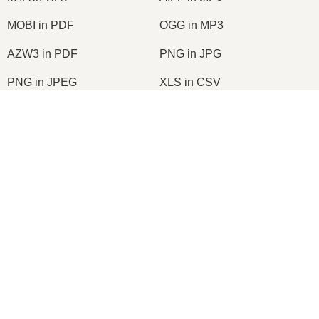
MOBI in PDF
OGG in MP3
AZW3 in PDF
PNG in JPG
PNG in JPEG
XLS in CSV
XLSX in XLS
DOCX in DOC
DOC in PDF
DOCX in PDF
PDF in JPG
PDF in PNG
TIFF in PDF
PNG in ICO
2026
© onlineconvertfree.com
Su di noi