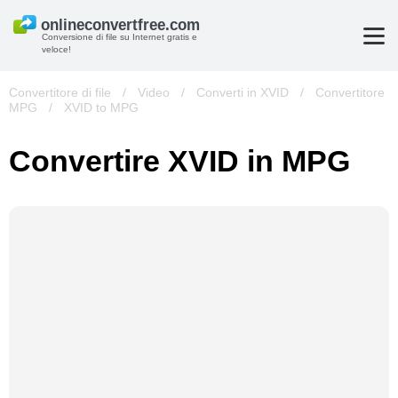
Conversione di file su Internet gratis e
veloce!
Convertitore di file
/
Video
/
Converti in XVID
/
Convertitore
MPG
/
XVID to MPG
Convertire XVID in MPG