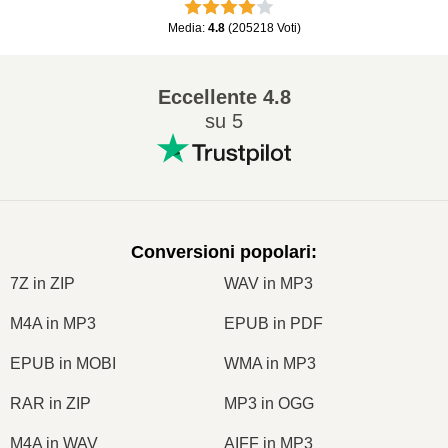
Media
:
4.8
(
205218
Voti
)
Eccellente
4.8
su 5
Conversioni popolari
:
7Z in ZIP
WAV in MP3
M4A in MP3
EPUB in PDF
EPUB in MOBI
WMA in MP3
RAR in ZIP
MP3 in OGG
M4A in WAV
AIFF in MP3