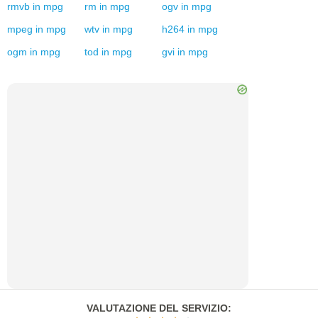
rmvb
in
mpg
rm
in
mpg
ogv
in
mpg
mpeg
in
mpg
wtv
in
mpg
h264
in
mpg
ogm
in
mpg
tod
in
mpg
gvi
in
mpg
VALUTAZIONE DEL SERVIZIO
: