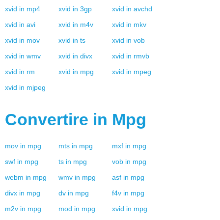
xvid
in
mp4
xvid
in
3gp
xvid
in
avchd
xvid
in
avi
xvid
in
m4v
xvid
in
mkv
xvid
in
mov
xvid
in
ts
xvid
in
vob
xvid
in
wmv
xvid
in
divx
xvid
in
rmvb
xvid
in
rm
xvid
in
mpg
xvid
in
mpeg
xvid
in
mjpeg
Convertire in
Mpg
mov
in
mpg
mts
in
mpg
mxf
in
mpg
swf
in
mpg
ts
in
mpg
vob
in
mpg
webm
in
mpg
wmv
in
mpg
asf
in
mpg
divx
in
mpg
dv
in
mpg
f4v
in
mpg
m2v
in
mpg
mod
in
mpg
xvid
in
mpg