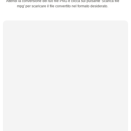
Attendi la conversione del tuo file PNG e clicca sul pulsante 'Scarica file
mpg' per scaricare il file convertito nel formato desiderato.