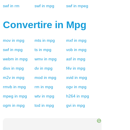
swf
in
rm
swf
in
mpg
swf
in
mpeg
Convertire in
Mpg
mov
in
mpg
mts
in
mpg
mxf
in
mpg
swf
in
mpg
ts
in
mpg
vob
in
mpg
webm
in
mpg
wmv
in
mpg
asf
in
mpg
divx
in
mpg
dv
in
mpg
f4v
in
mpg
m2v
in
mpg
mod
in
mpg
xvid
in
mpg
rmvb
in
mpg
rm
in
mpg
ogv
in
mpg
mpeg
in
mpg
wtv
in
mpg
h264
in
mpg
ogm
in
mpg
tod
in
mpg
gvi
in
mpg