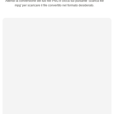
Attendi la conversione del tuo file PNG e clicca sul pulsante 'Scarica file
mpg' per scaricare il file convertito nel formato desiderato.