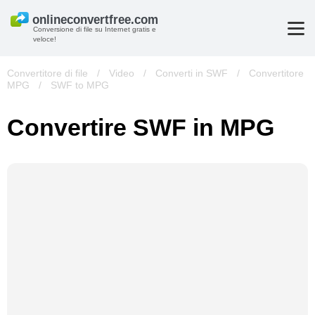
Conversione di file su Internet gratis e
veloce!
Convertitore di file
/
Video
/
Converti in SWF
/
Convertitore
MPG
/
SWF to MPG
Convertire SWF in MPG