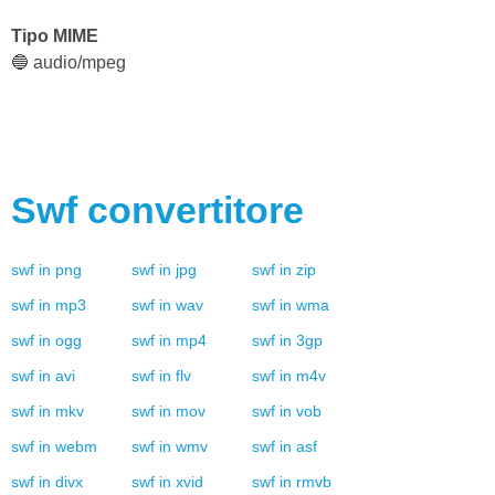
Tipo MIME
🔵 audio/mpeg
Swf
convertitore
swf
in
png
swf
in
jpg
swf
in
zip
swf
in
mp3
swf
in
wav
swf
in
wma
swf
in
ogg
swf
in
mp4
swf
in
3gp
swf
in
avi
swf
in
flv
swf
in
m4v
swf
in
mkv
swf
in
mov
swf
in
vob
swf
in
webm
swf
in
wmv
swf
in
asf
swf
in
divx
swf
in
xvid
swf
in
rmvb