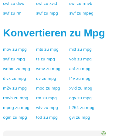
swf
zu
divx
swf
zu
xvid
swf
zu
rmvb
swf
zu
rm
swf
zu
mpg
swf
zu
mpeg
Konvertieren zu
Mpg
mov
zu
mpg
mts
zu
mpg
mxf
zu
mpg
swf
zu
mpg
ts
zu
mpg
vob
zu
mpg
webm
zu
mpg
wmv
zu
mpg
asf
zu
mpg
divx
zu
mpg
dv
zu
mpg
f4v
zu
mpg
m2v
zu
mpg
mod
zu
mpg
xvid
zu
mpg
rmvb
zu
mpg
rm
zu
mpg
ogv
zu
mpg
mpeg
zu
mpg
wtv
zu
mpg
h264
zu
mpg
ogm
zu
mpg
tod
zu
mpg
gvi
zu
mpg