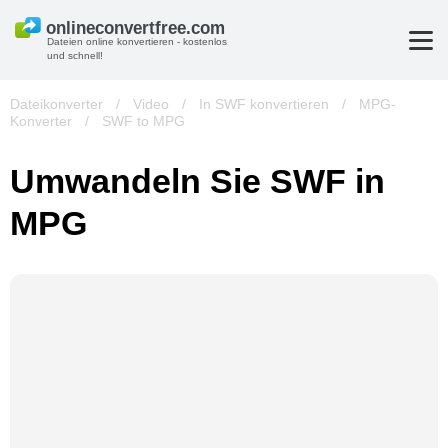
Dateien online konvertieren - kostenlos
und schnell!
Dateikonverter
/
Video
/
In SWF konvertieren
/
MPG-
Konverter
/
SWF to MPG
Umwandeln Sie SWF in
MPG