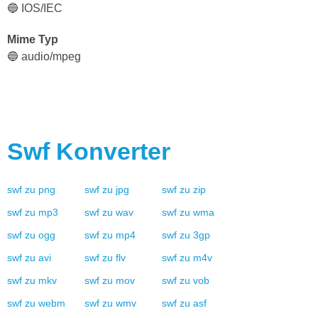
🔵 IOS/IEC
Mime Typ
🔵 audio/mpeg
Swf
Konverter
swf
zu
png
swf
zu
jpg
swf
zu
zip
swf
zu
mp3
swf
zu
wav
swf
zu
wma
swf
zu
ogg
swf
zu
mp4
swf
zu
3gp
swf
zu
avi
swf
zu
flv
swf
zu
m4v
swf
zu
mkv
swf
zu
mov
swf
zu
vob
swf
zu
webm
swf
zu
wmv
swf
zu
asf