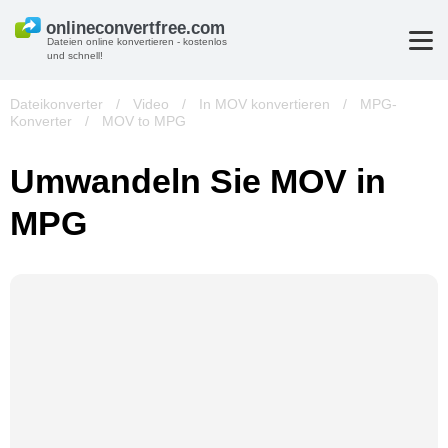
Dateien online konvertieren - kostenlos
und schnell!
Dateikonverter
/
Video
/
In MOV konvertieren
/
MPG-
Konverter
/
MOV to MPG
Umwandeln Sie MOV in
MPG