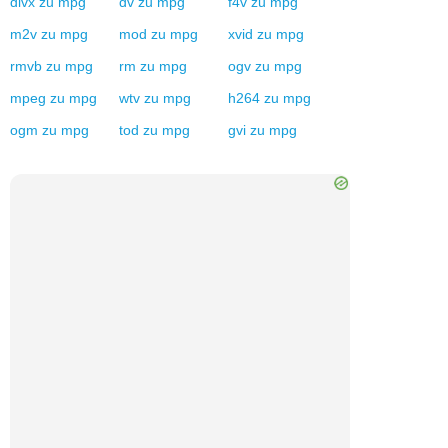
divx
zu
mpg
dv
zu
mpg
f4v
zu
mpg
m2v
zu
mpg
mod
zu
mpg
xvid
zu
mpg
rmvb
zu
mpg
rm
zu
mpg
ogv
zu
mpg
mpeg
zu
mpg
wtv
zu
mpg
h264
zu
mpg
ogm
zu
mpg
tod
zu
mpg
gvi
zu
mpg