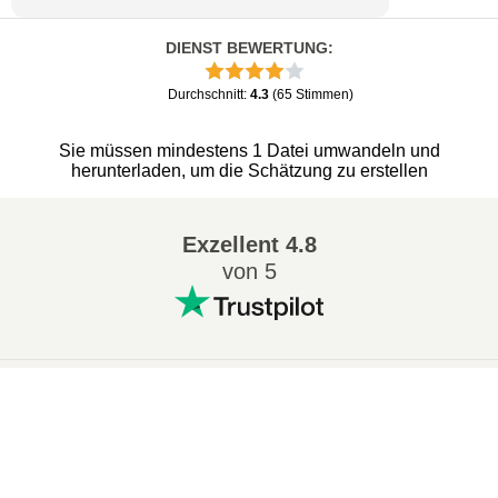
DIENST BEWERTUNG
:
Durchschnitt
:
4.3
(
65
Stimmen
)
Sie müssen mindestens 1 Datei umwandeln und
herunterladen, um die Schätzung zu erstellen
Exzellent
4.8
von 5
Beliebt Konvertierungen
:
×
7Z in ZIP
WAV in MP3
Now Playing
M4A in MP3
EPUB in PDF