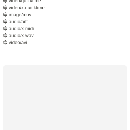
🔵 video/quicktime
🔵 video/x-quicktime
🔵 image/mov
🔵 audio/aiff
🔵 audio/x-midi
🔵 audio/x-wav
🔵 video/avi