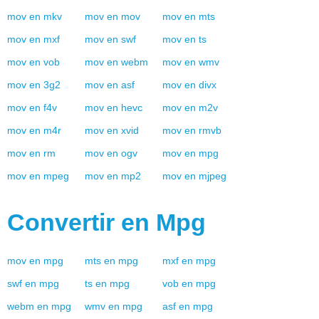
mov
en
mkv
mov
en
mov
mov
en
mts
mov
en
mxf
mov
en
swf
mov
en
ts
mov
en
vob
mov
en
webm
mov
en
wmv
mov
en
3g2
mov
en
asf
mov
en
divx
mov
en
f4v
mov
en
hevc
mov
en
m2v
mov
en
m4r
mov
en
xvid
mov
en
rmvb
mov
en
rm
mov
en
ogv
mov
en
mpg
mov
en
mpeg
mov
en
mp2
mov
en
mjpeg
Convertir en
Mpg
mov
en
mpg
mts
en
mpg
mxf
en
mpg
swf
en
mpg
ts
en
mpg
vob
en
mpg
webm
en
mpg
wmv
en
mpg
asf
en
mpg