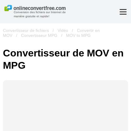
Conversion des fichiers sur Internet de
manière gratuite et rapide!
Convertisseur de fichiers
/
Vidéo
/
Convertir en
MOV
/
Convertisseur MPG
/
MOV to MPG
Convertisseur de MOV en
MPG