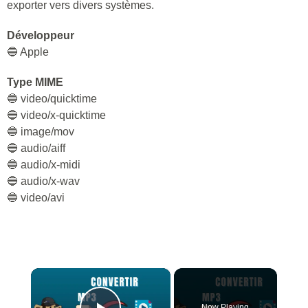
exporter vers divers systèmes.
Développeur
🔵 Apple
Type MIME
🔵 video/quicktime
🔵 video/x-quicktime
🔵 image/mov
🔵 audio/aiff
🔵 audio/x-midi
🔵 audio/x-wav
🔵 video/avi
×
Now Playing