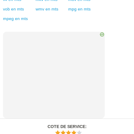
vob
en
mts
wmv
en
mts
mpg
en
mts
mpeg
en
mts
COTE DE SERVICE
: