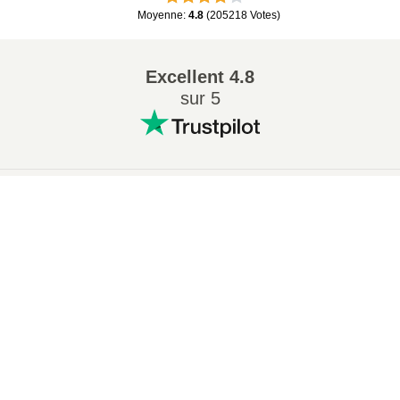
Moyenne
:
4.8
(
205218
Votes
)
Excellent
4.8
sur 5
Conversions Populaires
:
×
7Z en ZIP
WAV en MP3
Now Playing
M4A en MP3
EPUB en PDF
Play Video
EPUB en MOBI
WMA en MP3
×
Comment Convertir MP3 en MOV en Ligne (Guide Simple)
RAR en ZIP
MP3 en OGG
M4A en WAV
AIFF en MP3