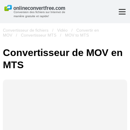
Conversion des fichiers sur Internet de
manière gratuite et rapide!
Convertisseur de fichiers
/
Vidéo
/
Convertir en
MOV
/
Convertisseur MTS
/
MOV to MTS
Convertisseur de MOV en
MTS