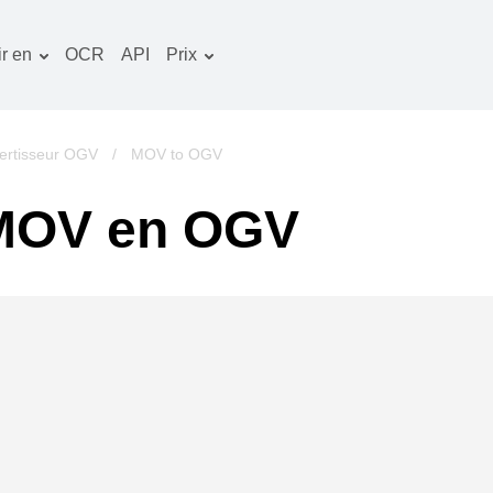
r en
OCR
API
Prix
Plan tarifaire
ocuments convertisseur
Paquet OCR
mage convertisseur
ertisseur OGV
/
MOV to OGV
udio convertisseur
 MOV en OGV
vres convertisseur
rchives convertisseur
idéo convertisseur
te web-capture d'écran