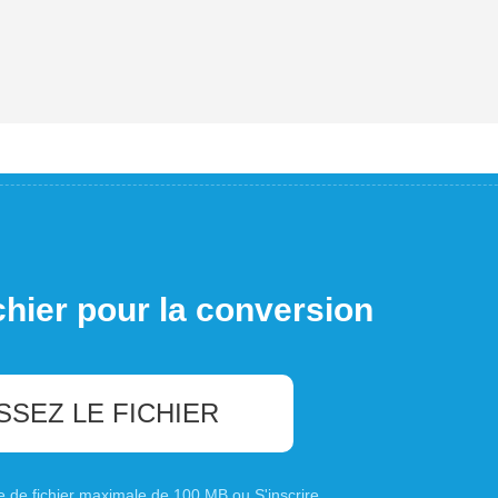
chier pour la conversion
SSEZ LE FICHIER
ille de fichier maximale de 100 MB ou
S'inscrire