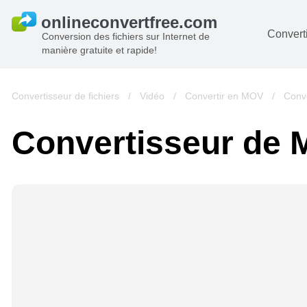
Converti
Conversion des fichiers sur Internet de
manière gratuite et rapide!
D
I
Convertisseur de fichiers
/
Vidéo
/
Convertir en MOV
/
Conv
A
Convertisseur de
Li
A
V
si