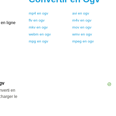
mp4
en
ogv
avi
en
ogv
flv
en
ogv
m4v
en
ogv
 en ligne
mkv
en
ogv
mov
en
ogv
webm
en
ogv
wmv
en
ogv
mpg
en
ogv
mpeg
en
ogv
gv
nverti en
charger le