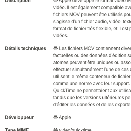
Description
🔵 Apple développe le format vidéo MO
vidéo. Il est également compatible a
fichiers MOV peuvent être utilisés pou
s'agisse d'un fichier audio, vidéo, text
format de fichier très flexible, et il e
vidéos.
Détails techniques
🔵 Les fichiers MOV contiennent dive
factuelles ou des données d'édition 
atomes peuvent être uniques ou assoc
effectuer simultanément l'une de ces
utilisent le même conteneur de fichi
comme une norme avec leur support. 
QuickTime ne permettaient aux utilisa
tandis que les versions ultérieures p
d'éditer les données et de les exporte
Développeur
🔵 Apple
Type MIME
🔵 video/quicktime