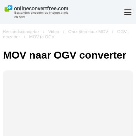
Bestanden omzetten op internet gratis
en snel!
Bestandsconvertor
/
Video
/
Omzetten naar MOV
/
OGV-
omzetter
/
MOV to OGV
MOV naar OGV converter