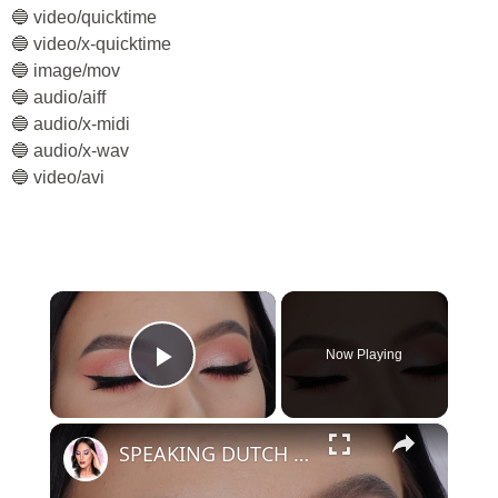
🔵 video/quicktime
🔵 video/x-quicktime
🔵 image/mov
🔵 audio/aiff
🔵 audio/x-midi
🔵 audio/x-wav
🔵 video/avi
×
Now Playing
Play Video
×
SPEAKING DUTCH Soft Eye Makeup Tutorial! | Affordable Products