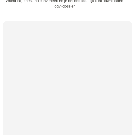
Wacht tot je bestand converteert en je het onmiddellijk kunt downloaden
ogv -dossier