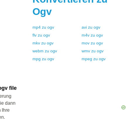
Ogv
mp4
zu
ogv
avi
zu
ogv
flv
zu
ogv
m4v
zu
ogv
mkv
zu
ogv
mov
zu
ogv
webm
zu
ogv
wmv
zu
ogv
mpg
zu
ogv
mpeg
zu
ogv
gv file
ierung
Sie dann
 Ihre
en.