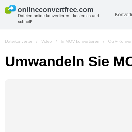
Konvert
Dateien online konvertieren - kostenlos und
schnell!
D
Bi
Dateikonverter
/
Video
/
In MOV konvertieren
/
OGV-Konver
A
Umwandeln Sie M
B
A
V