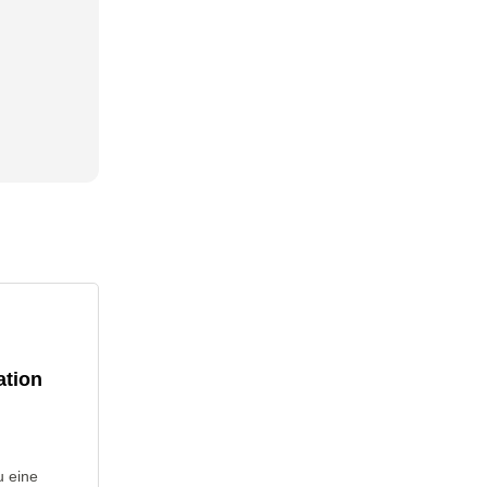
ation
u eine