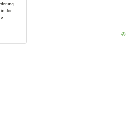
rtierung
 in der
ne
.