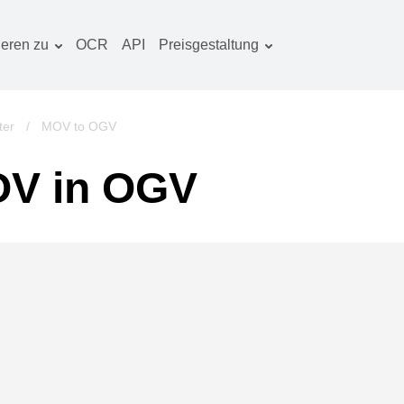
ieren zu
OCR
API
Preisgestaltung
Tarif planen
okumentenkonverter
OCR-Paket
lderkonverter
ter
/
MOV to OGV
udiokonverter
OV in OGV
ücherkonverter
rchivkonverter
ideokonverter