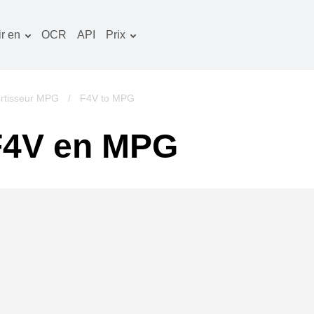
r en
OCR
API
Prix
Plan tarifaire
ocuments convertisseur
Paquet OCR
mage convertisseur
rtisseur MPG
/
F4V to MPG
udio convertisseur
 F4V en MPG
vres convertisseur
rchives convertisseur
idéo convertisseur
te web-capture d'écran