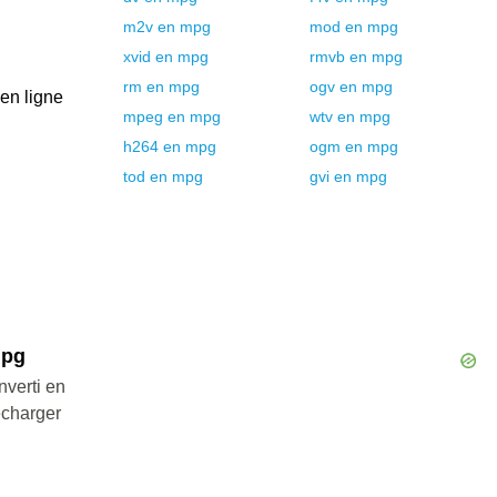
m2v
en
mpg
mod
en
mpg
xvid
en
mpg
rmvb
en
mpg
rm
en
mpg
ogv
en
mpg
 en ligne
mpeg
en
mpg
wtv
en
mpg
h264
en
mpg
ogm
en
mpg
tod
en
mpg
gvi
en
mpg
mpg
nverti en
écharger