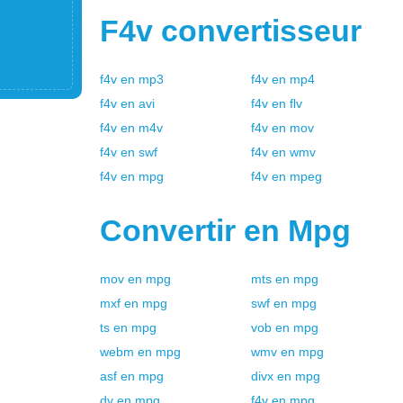
F4v
convertisseur
f4v
en
mp3
f4v
en
mp4
f4v
en
avi
f4v
en
flv
f4v
en
m4v
f4v
en
mov
f4v
en
swf
f4v
en
wmv
f4v
en
mpg
f4v
en
mpeg
Convertir en
Mpg
mov
en
mpg
mts
en
mpg
mxf
en
mpg
swf
en
mpg
ts
en
mpg
vob
en
mpg
webm
en
mpg
wmv
en
mpg
asf
en
mpg
divx
en
mpg
dv
en
mpg
f4v
en
mpg