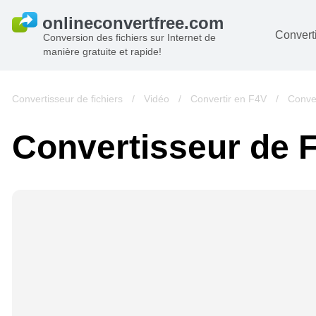
Converti
Conversion des fichiers sur Internet de
manière gratuite et rapide!
D
I
Convertisseur de fichiers
/
Vidéo
/
Convertir en F4V
/
Conve
A
Convertisseur de
Li
A
V
si