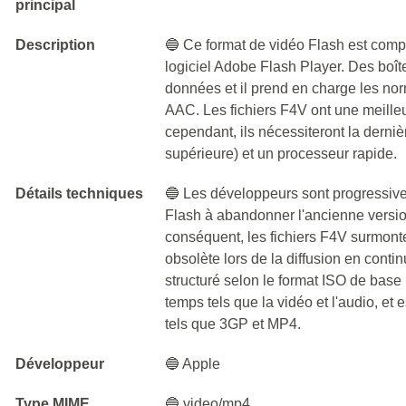
principal
Description
🔵 Ce format de vidéo Flash est compat
logiciel Adobe Flash Player. Des boît
données et il prend en charge les no
AAC. Les fichiers F4V ont une meilleu
cependant, ils nécessiteront la derni
supérieure) et un processeur rapide.
Détails techniques
🔵 Les développeurs sont progressiv
Flash à abandonner l'ancienne versio
conséquent, les fichiers F4V surmonte
obsolète lors de la diffusion en cont
structuré selon le format ISO de base 
temps tels que la vidéo et l'audio, et 
tels que 3GP et MP4.
Développeur
🔵 Apple
Type MIME
🔵 video/mp4