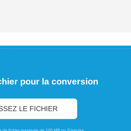
chier pour la conversion
SSEZ LE FICHIER
ille de fichier maximale de 100 MB ou
S'inscrire