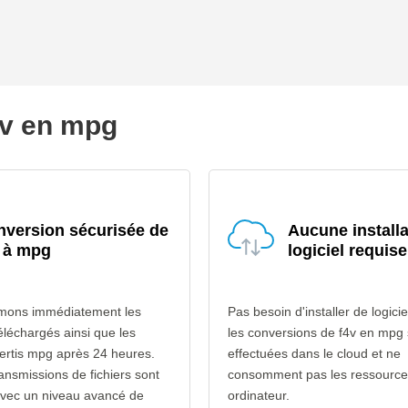
f4v en mpg
version sécurisée de
Aucune installa
 à mpg
logiciel requise
mons immédiatement les
Pas besoin d'installer de logicie
téléchargés ainsi que les
les conversions de f4v en mpg 
vertis mpg après 24 heures.
effectuées dans le cloud et ne
ransmissions de fichiers sont
consomment pas les ressource
avec un niveau avancé de
ordinateur.