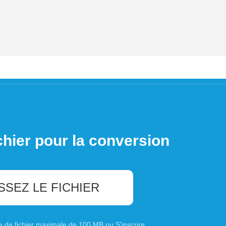
chier pour la conversion
SSEZ LE FICHIER
ille de fichier maximale de 100 MB ou
S'inscrire