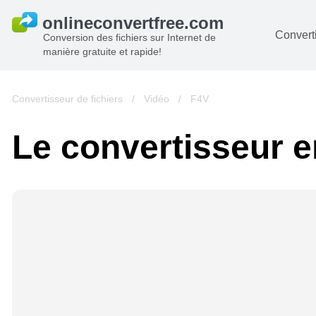
Converti
Conversion des fichiers sur Internet de
manière gratuite et rapide!
D
I
Convertisseur de fichiers
/
Vidéo
/
F4V
A
Le convertisseur en
Li
A
V
si