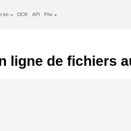
r en
OCR
API
Prix
Plan tarifaire
ocuments convertisseur
Paquet OCR
mage convertisseur
udio convertisseur
 ligne de fichiers 
vres convertisseur
rchives convertisseur
idéo convertisseur
te web-capture d'écran