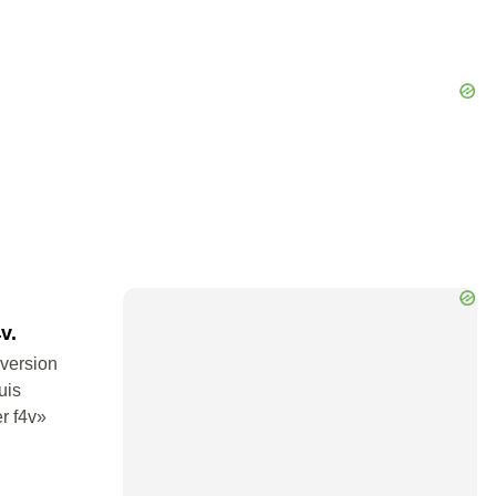
v.
nversion
uis
er f4v»