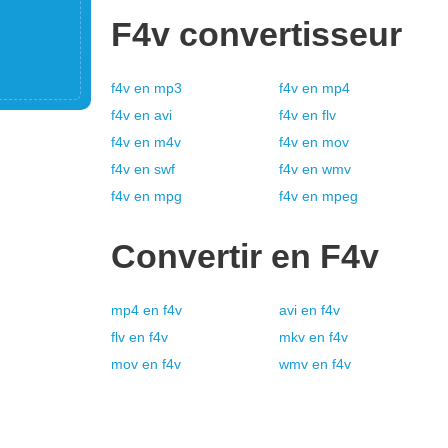
F4v
convertisseur
f4v
en
mp3
f4v
en
mp4
f4v
en
avi
f4v
en
flv
f4v
en
m4v
f4v
en
mov
f4v
en
swf
f4v
en
wmv
f4v
en
mpg
f4v
en
mpeg
Convertir en
F4v
mp4
en
f4v
avi
en
f4v
flv
en
f4v
mkv
en
f4v
mov
en
f4v
wmv
en
f4v