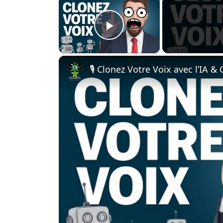
×
Play Video
🎙️ Clonez Votre Voix avec l’IA 