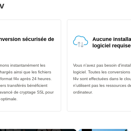
4v
version sécurisée de
Aucune installa
logiciel requise
mons instantanément les
Vous n'avez pas besoin d'instal
chargés ainsi que les fichiers
logiciel. Toutes les conversion
 format f4v après 24 heures.
f4v sont effectuées dans le clo
iers transférés bénéficient
n'utilisent pas les ressources d
 avancé de cryptage SSL pour
ordinateur.
 optimale.