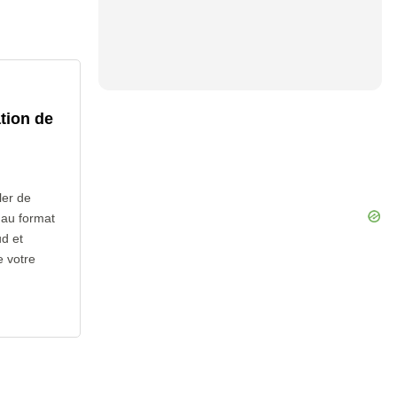
tion de
ler de
s au format
ud et
e votre