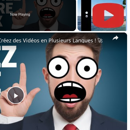
Now Playing
×
& Créez des Vidéos en Plusieurs Langues ! 🚀
Play
Video