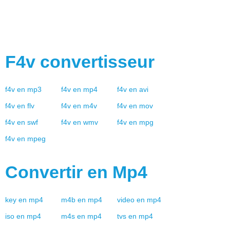
F4v
convertisseur
f4v
en
mp3
f4v
en
mp4
f4v
en
avi
f4v
en
flv
f4v
en
m4v
f4v
en
mov
f4v
en
swf
f4v
en
wmv
f4v
en
mpg
f4v
en
mpeg
Convertir en
Mp4
key
en
mp4
m4b
en
mp4
video
en
mp4
iso
en
mp4
m4s
en
mp4
tvs
en
mp4