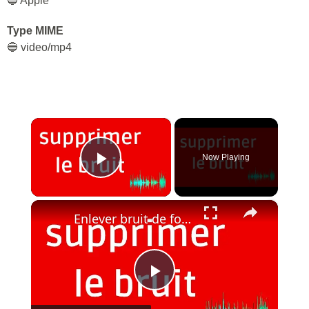
🔵 Apple
Type MIME
🔵 video/mp4
×
Now Playing
Play Video
×
Enlever bruit de fond Bande SON AUDIO 🎧 gratuitement & facilement TUTO
Play