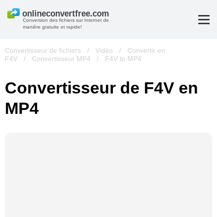
Conversion des fichiers sur Internet de
manière gratuite et rapide!
Convertisseur de fichiers
/
Vidéo
/
Convertir en
F4V
/
Convertisseur MP4
/
F4V to MP4
Convertisseur de F4V en
MP4