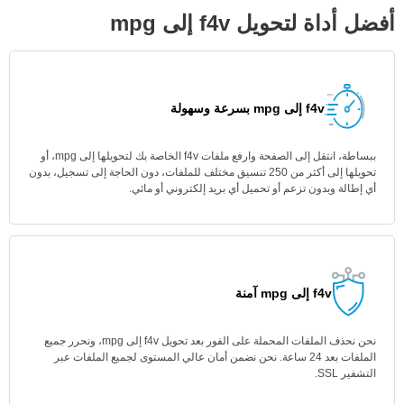
أفضل أداة لتحويل f4v إلى mpg
f4v إلى mpg بسرعة وسهولة
ببساطة، انتقل إلى الصفحة وارفع ملفات f4v الخاصة بك لتحويلها إلى mpg، أو
تحويلها إلى أكثر من 250 تنسيق مختلف للملفات، دون الحاجة إلى تسجيل، بدون
أي إطالة وبدون تزعم أو تحميل أي بريد إلكتروني أو مائي.
f4v إلى mpg آمنة
نحن نحذف الملفات المحملة على الفور بعد تحويل f4v إلى mpg، ونحرر جميع
الملفات بعد 24 ساعة. نحن نضمن أمان عالي المستوى لجميع الملفات عبر
التشفير SSL.