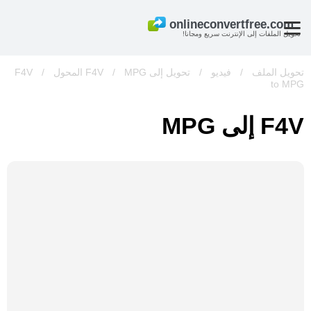
تحويل الملفات إلى الإنترنت سريع ومجانا!
تحويل الملف
/
فيديو
/
تحويل إلى F4V
MPG المحول
/
/
F4V
to MPG
F4V إلى MPG