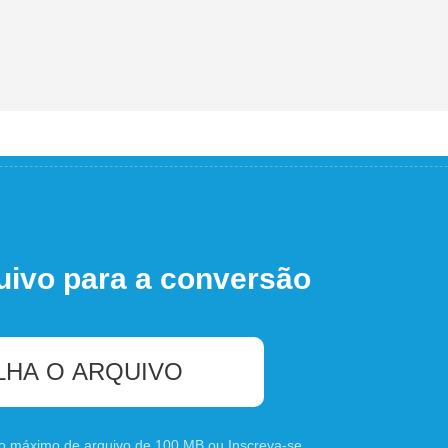
uivo para a conversão
LHA O ARQUIVO
nho máximo de arquivo de 100 MB ou
Inscreva-se