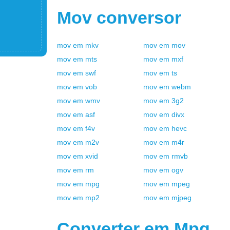
Mov
conversor
mov
em
mkv
mov
em
mov
mov
em
mts
mov
em
mxf
mov
em
swf
mov
em
ts
mov
em
vob
mov
em
webm
mov
em
wmv
mov
em
3g2
mov
em
asf
mov
em
divx
mov
em
f4v
mov
em
hevc
mov
em
m2v
mov
em
m4r
mov
em
xvid
mov
em
rmvb
mov
em
rm
mov
em
ogv
mov
em
mpg
mov
em
mpeg
mov
em
mp2
mov
em
mjpeg
Converter em
Mpg