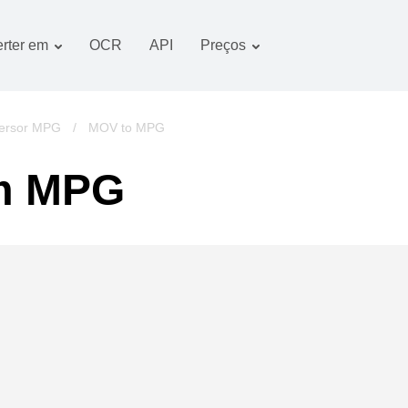
rter em
OCR
API
Preços
Plano tarifário
Documentos conversor
Pacote OCR
Imagem conversor
ersor MPG
/
MOV to MPG
Áudio conversor
m MPG
Books conversor
Arquivos conversor
Vídeo conversor
imagens do website