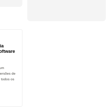
ia
oftware
hum
versões de
 todos os