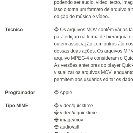
podendo ser áudio, vídeo, texto, imag
Isso o torna um formato de arquivo al
edição de música e vídeo.
Tecnico
🔵 Os arquivos MOV contêm várias fa
para edição na forma de hierarquia 
ou em associação com outros átomos
dessas duas ações. Os arquivos MP
arquivo MPEG-4 e consideram o Qui
As versões anteriores do player Quic
visualizar os arquivos MOV, enquant
permitem aos usuários editar os dados
Programador
🔵 Apple
Tipo MIME
🔵 video/quicktime
🔵 video/x-quicktime
🔵 image/mov
🔵 audio/aiff