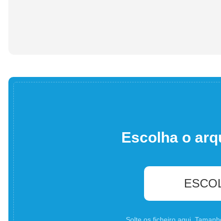
Escolha o arq
ESCO
Solte os ficheiro aqui. Tama