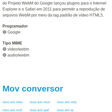
do Projeto WebM do Google lançou plugins para o Internet
Explorer e o Safari em 2011 para permitir a reprodução de
arquivos WebM por meio da tag padrão de vídeo HTML5.
Programador
🔵 Google
Tipo MIME
🔵 video/webm
🔵 audio/webm
Mov
conversor
mov
em
mkv
mov
em
mov
mov
em
mts
mov
em
mxf
mov
em
swf
mov
em
ts