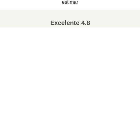
estimar
Excelente
4.8
de 5
Conversões populares
:
7Z para ZIP
WAV para MP3
M4A para MP3
EPUB para PDF
EPUB para MOBI
WMA para MP3
RAR para ZIP
MP3 para OGG
M4A para WAV
AIFF para MP3