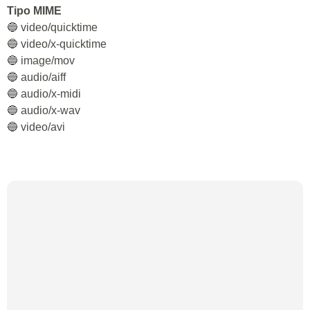
Tipo MIME
🔵 video/quicktime
🔵 video/x-quicktime
🔵 image/mov
🔵 audio/aiff
🔵 audio/x-midi
🔵 audio/x-wav
🔵 video/avi