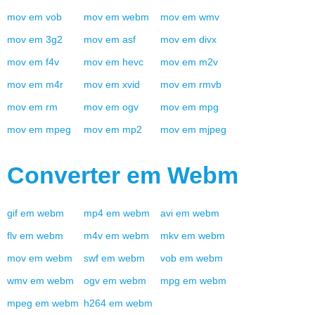
mov
em
vob
mov
em
webm
mov
em
wmv
mov
em
3g2
mov
em
asf
mov
em
divx
mov
em
f4v
mov
em
hevc
mov
em
m2v
mov
em
m4r
mov
em
xvid
mov
em
rmvb
mov
em
rm
mov
em
ogv
mov
em
mpg
mov
em
mpeg
mov
em
mp2
mov
em
mjpeg
Converter em
Webm
gif
em
webm
mp4
em
webm
avi
em
webm
flv
em
webm
m4v
em
webm
mkv
em
webm
mov
em
webm
swf
em
webm
vob
em
webm
wmv
em
webm
ogv
em
webm
mpg
em
webm
mpeg
em
webm
h264
em
webm