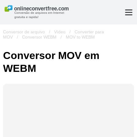
Conversão de arquivos em Internet
gratuita e rapida!
Conversor de arquivo
/
Vídeo
/
Converter para
MOV
/
Conversor WEBM
/
MOV to WEBM
Conversor MOV em
WEBM