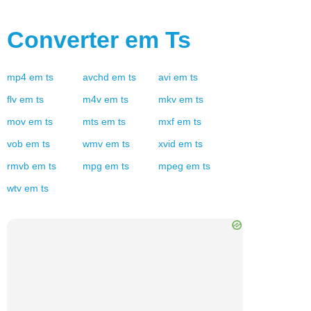
Converter em
Ts
mp4
em
ts
avchd
em
ts
avi
em
ts
flv
em
ts
m4v
em
ts
mkv
em
ts
mov
em
ts
mts
em
ts
mxf
em
ts
vob
em
ts
wmv
em
ts
xvid
em
ts
rmvb
em
ts
mpg
em
ts
mpeg
em
ts
wtv
em
ts