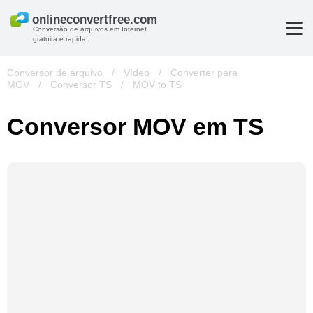
Conversão de arquivos em Internet
gratuita e rapida!
Conversor de arquivo
/
Vídeo
/
Converter para
MOV
/
Conversor TS
/
MOV to TS
Conversor MOV em TS