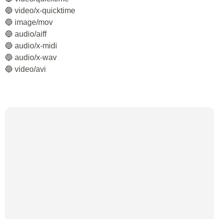
🔵 video/x-quicktime
🔵 image/mov
🔵 audio/aiff
🔵 audio/x-midi
🔵 audio/x-wav
🔵 video/avi