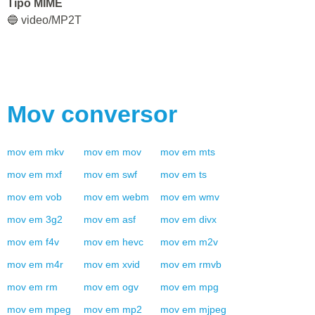
Tipo MIME
🔵 video/MP2T
Mov
conversor
mov
em
mkv
mov
em
mov
mov
em
mts
mov
em
mxf
mov
em
swf
mov
em
ts
mov
em
vob
mov
em
webm
mov
em
wmv
mov
em
3g2
mov
em
asf
mov
em
divx
mov
em
f4v
mov
em
hevc
mov
em
m2v
mov
em
m4r
mov
em
xvid
mov
em
rmvb
mov
em
rm
mov
em
ogv
mov
em
mpg
mov
em
mpeg
mov
em
mp2
mov
em
mjpeg