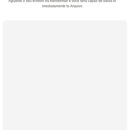
Aguarde o seu ficheiro irá transformar e você será capaz de baixá-lo
imediatamente ts-Arquivo