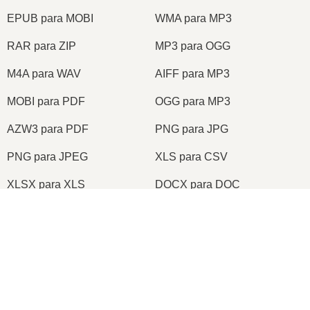
EPUB para MOBI
WMA para MP3
RAR para ZIP
MP3 para OGG
M4A para WAV
AIFF para MP3
MOBI para PDF
OGG para MP3
AZW3 para PDF
PNG para JPG
PNG para JPEG
XLS para CSV
XLSX para XLS
DOCX para DOC
DOC para PDF
DOCX para PDF
×
PDF para JPG
PDF para PNG
Now Playing
TIFF para PDF
PNG para ICO
Play Video
×