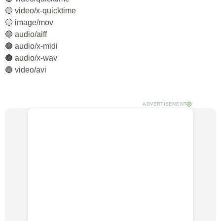
🔵 video/x-quicktime
🔵 image/mov
🔵 audio/aiff
🔵 audio/x-midi
🔵 audio/x-wav
🔵 video/avi
ADVERTISEMENT