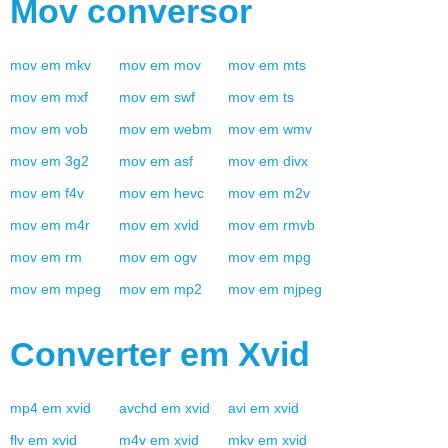
Mov
conversor
mov
em
mkv
mov
em
mov
mov
em
mts
mov
em
mxf
mov
em
swf
mov
em
ts
mov
em
vob
mov
em
webm
mov
em
wmv
mov
em
3g2
mov
em
asf
mov
em
divx
mov
em
f4v
mov
em
hevc
mov
em
m2v
mov
em
m4r
mov
em
xvid
mov
em
rmvb
mov
em
rm
mov
em
ogv
mov
em
mpg
mov
em
mpeg
mov
em
mp2
mov
em
mjpeg
Converter em
Xvid
mp4
em
xvid
avchd
em
xvid
avi
em
xvid
flv
em
xvid
m4v
em
xvid
mkv
em
xvid