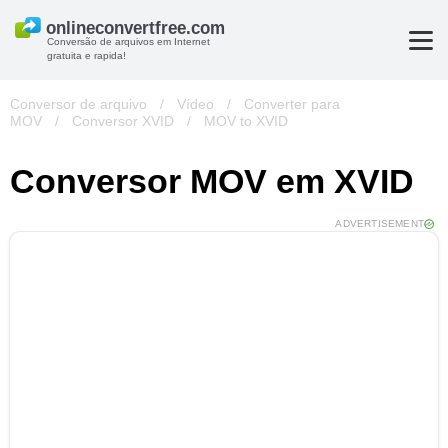
Conversão de arquivos em Internet
gratuita e rapida!
Conversor de arquivo
/
Vídeo
/
Converter para
MOV
/
Conversor XVID
/
MOV to XVID
Conversor MOV em XVID
ADVERTISEMENT