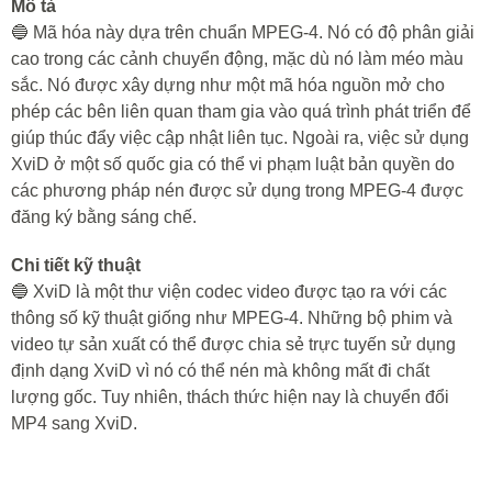
Mô tả
🔵 Mã hóa này dựa trên chuẩn MPEG-4. Nó có độ phân giải
cao trong các cảnh chuyển động, mặc dù nó làm méo màu
sắc. Nó được xây dựng như một mã hóa nguồn mở cho
phép các bên liên quan tham gia vào quá trình phát triển để
giúp thúc đẩy việc cập nhật liên tục. Ngoài ra, việc sử dụng
XviD ở một số quốc gia có thể vi phạm luật bản quyền do
các phương pháp nén được sử dụng trong MPEG-4 được
đăng ký bằng sáng chế.
Chi tiết kỹ thuật
🔵 XviD là một thư viện codec video được tạo ra với các
thông số kỹ thuật giống như MPEG-4. Những bộ phim và
video tự sản xuất có thể được chia sẻ trực tuyến sử dụng
định dạng XviD vì nó có thể nén mà không mất đi chất
lượng gốc. Tuy nhiên, thách thức hiện nay là chuyển đổi
MP4 sang XviD.