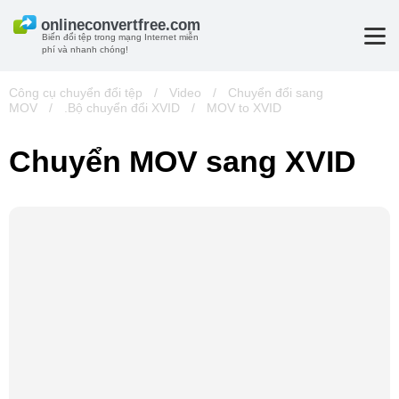
Biến đổi tệp trong mạng Internet miễn
phí và nhanh chóng!
Công cụ chuyển đổi tệp
/
Video
/
Chuyển đổi sang
MOV
/
.Bộ chuyển đổi XVID
/
MOV to XVID
Chuyển MOV sang XVID