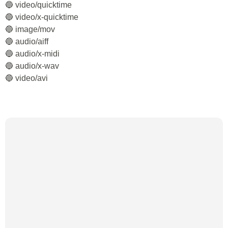
🔵 video/quicktime
🔵 video/x-quicktime
🔵 image/mov
🔵 audio/aiff
🔵 audio/x-midi
🔵 audio/x-wav
🔵 video/avi