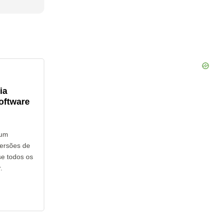
ia
oftware
hum
versões de
e todos os
.