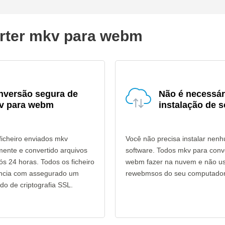
erter mkv para webm
nversão segura de
Não é necessár
v para webm
instalação de s
ficheiro enviados mkv
Você não precisa instalar nen
mente e convertido arquivos
software. Todos mkv para con
s 24 horas. Todos os ficheiro
webm fazer na nuvem e não us
ência com assegurado um
rewebmsos do seu computador
do de criptografia SSL.