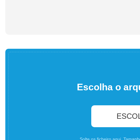
Escolha o arq
ESCO
Solte os ficheiro aqui. Tama