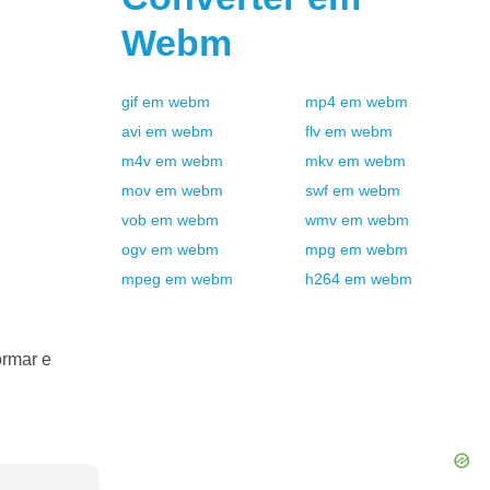
Webm
gif
em
webm
mp4
em
webm
avi
em
webm
flv
em
webm
m4v
em
webm
mkv
em
webm
mov
em
webm
swf
em
webm
vob
em
webm
wmv
em
webm
ogv
em
webm
mpg
em
webm
mpeg
em
webm
h264
em
webm
ormar e