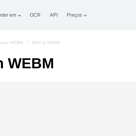
rter em
OCR
API
Preços
Plano tarifário
Documentos conversor
Pacote OCR
Imagem conversor
ersor WEBM
/
MKV to WEBM
Áudio conversor
em WEBM
Books conversor
Arquivos conversor
Vídeo conversor
imagens do website