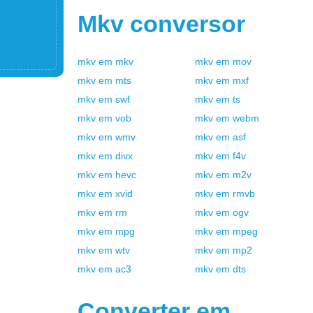
Mkv
conversor
mkv
em
mkv
mkv
em
mov
mkv
em
mts
mkv
em
mxf
mkv
em
swf
mkv
em
ts
mkv
em
vob
mkv
em
webm
mkv
em
wmv
mkv
em
asf
mkv
em
divx
mkv
em
f4v
mkv
em
hevc
mkv
em
m2v
mkv
em
xvid
mkv
em
rmvb
mkv
em
rm
mkv
em
ogv
mkv
em
mpg
mkv
em
mpeg
mkv
em
wtv
mkv
em
mp2
mkv
em
ac3
mkv
em
dts
Converter em