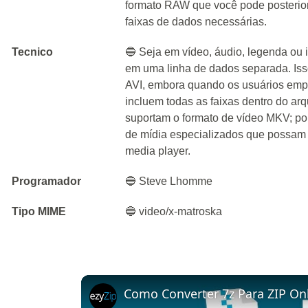
formato RAW que você pode posterior
faixas de dados necessárias.
Tecnico
🔵 Seja em vídeo, áudio, legenda o
em uma linha de dados separada. Iss
AVI, embora quando os usuários emp
incluem todas as faixas dentro do ar
suportam o formato de vídeo MKV; por
de mídia especializados que possam
media player.
Programador
🔵 Steve Lhomme
Tipo MIME
🔵 video/x-matroska
Como Converter 7z Para ZIP Onl