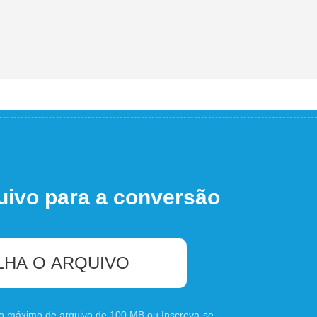
uivo para a conversão
LHA O ARQUIVO
nho máximo de arquivo de 100 MB ou
Inscreva-se