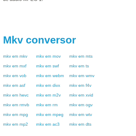
Mkv
conversor
mkv
em
mkv
mkv
em
mov
mkv
em
mts
mkv
em
mxf
mkv
em
swf
mkv
em
ts
mkv
em
vob
mkv
em
webm
mkv
em
wmv
mkv
em
asf
mkv
em
divx
mkv
em
f4v
mkv
em
hevc
mkv
em
m2v
mkv
em
xvid
mkv
em
rmvb
mkv
em
rm
mkv
em
ogv
mkv
em
mpg
mkv
em
mpeg
mkv
em
wtv
mkv
em
mp2
mkv
em
ac3
mkv
em
dts