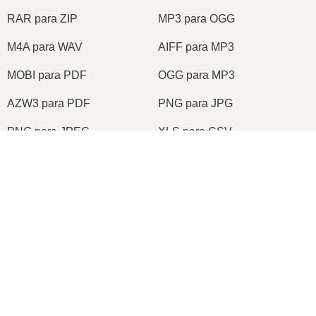
RAR para ZIP
MP3 para OGG
M4A para WAV
AIFF para MP3
MOBI para PDF
OGG para MP3
AZW3 para PDF
PNG para JPG
PNG para JPEG
XLS para CSV
XLSX para XLS
DOCX para DOC
DOC para PDF
DOCX para PDF
PDF para JPG
PDF para PNG
TIFF para PDF
PNG para ICO
2026
© onlineconvertfree.com