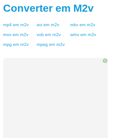
Converter em
M2v
mp4
em
m2v
avi
em
m2v
mkv
em
m2v
mov
em
m2v
vob
em
m2v
wmv
em
m2v
mpg
em
m2v
mpeg
em
m2v