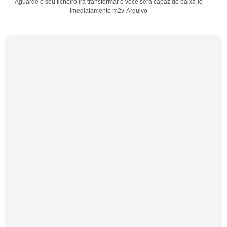
Aguarde o seu ficheiro irá transformar e você será capaz de baixá-lo
imediatamente m2v-Arquivo