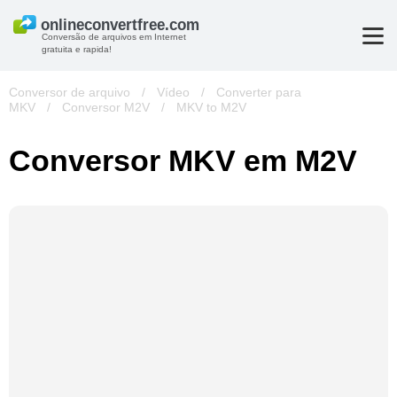
Conversão de arquivos em Internet
gratuita e rapida!
Conversor de arquivo
/
Vídeo
/
Converter para
MKV
/
Conversor M2V
/
MKV to M2V
Conversor MKV em M2V