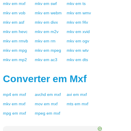
mkv
em
mxf
mkv
em
swf
mkv
em
ts
mkv
em
vob
mkv
em
webm
mkv
em
wmv
mkv
em
asf
mkv
em
divx
mkv
em
f4v
mkv
em
hevc
mkv
em
m2v
mkv
em
xvid
mkv
em
rmvb
mkv
em
rm
mkv
em
ogv
mkv
em
mpg
mkv
em
mpeg
mkv
em
wtv
mkv
em
mp2
mkv
em
ac3
mkv
em
dts
Converter em
Mxf
mp4
em
mxf
avchd
em
mxf
avi
em
mxf
mkv
em
mxf
mov
em
mxf
mts
em
mxf
mpg
em
mxf
mpeg
em
mxf