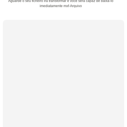
Aguarde o seu ficheiro irá transformar e você será capaz de baixá-lo
imediatamente mxf-Arquivo