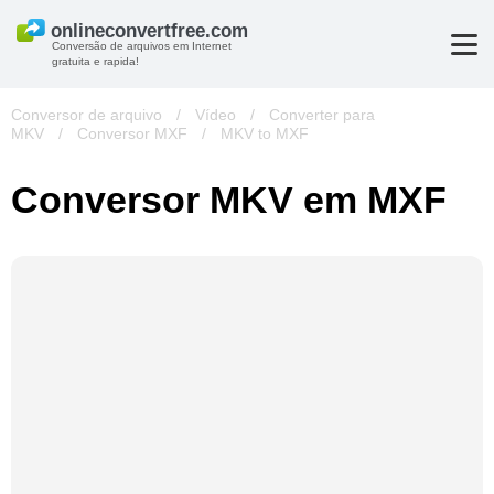
Conversão de arquivos em Internet
gratuita e rapida!
Conversor de arquivo
/
Vídeo
/
Converter para
MKV
/
Conversor MXF
/
MKV to MXF
Conversor MKV em MXF