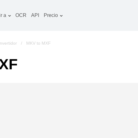
r a
OCR
API
Precio
Plan tarifario
ocumentos convertidor
Paquete de OCR
magines convertidor
vertidor
/
MKV to MXF
udio convertidor
MXF
bros convertidor
chivos convertidor
ideo convertidor
tio web-captura de
ntalla