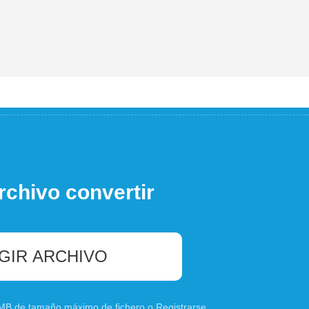
rchivo convertir
GIR ARCHIVO
0 MB de tamaño máximo de fichero o
Registrarse