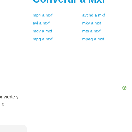
mp4
a
mxf
avchd
a
mxf
avi
a
mxf
mkv
a
mxf
mov
a
mxf
mts
a
mxf
mpg
a
mxf
mpeg
a
mxf
nvierte y
 el