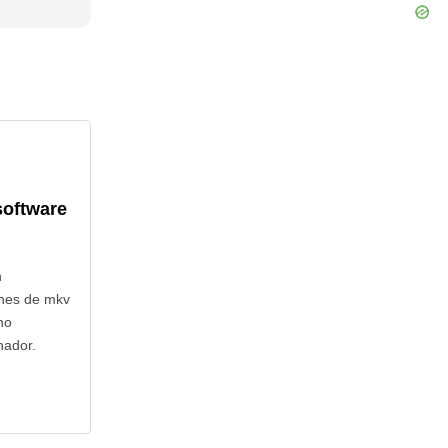
software
n
ones de mkv
no
nador.