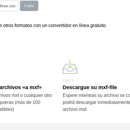
Copia
otros formatos con un convertidor en línea gratuito.
Paso 3
 archivos «a mxf»
Descargue su mxf-file
ivos mxf o cualquier otro
Espere mientras su archivo se co
quieras (más de 100
podrá descargar inmediatamente
tibles)
archivo mxf.