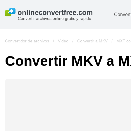
Converti
Convertir archivos online gratis y rápido
D
I
Convertidor de archivos
/
Video
/
Convertir a MKV
/
MXF con
A
Convertir MKV a 
Li
Ar
V
si
pa