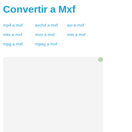
Convertir a
Mxf
mp4
a
mxf
avchd
a
mxf
avi
a
mxf
mkv
a
mxf
mov
a
mxf
mts
a
mxf
mpg
a
mxf
mpeg
a
mxf