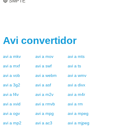
🔵 SMPTE
Avi
convertidor
avi
a
mkv
avi
a
mov
avi
a
mts
avi
a
mxf
avi
a
swf
avi
a
ts
avi
a
vob
avi
a
webm
avi
a
wmv
avi
a
3g2
avi
a
asf
avi
a
divx
avi
a
f4v
avi
a
m2v
avi
a
m4r
avi
a
xvid
avi
a
rmvb
avi
a
rm
avi
a
ogv
avi
a
mpg
avi
a
mpeg
avi
a
mp2
avi
a
ac3
avi
a
mjpeg