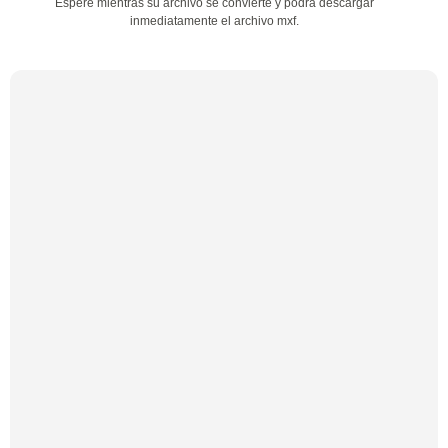
Espere mientras su archivo se convierte y podrá descargar
inmediatamente el archivo mxf.