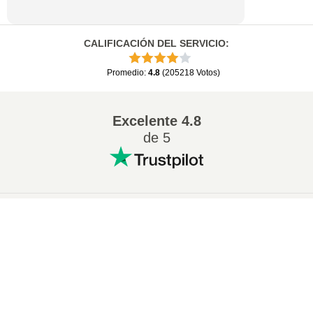
CALIFICACIÓN DEL SERVICIO
:
Promedio
:
4.8
(
205218
Votos
)
Excelente
4.8
de 5
Conversion más popular
:
×
Cambiar 7Z a ZIP
Cambiar WAV a MP3
Cambiar M4A a MP3
Cambiar EPUB a PDF
Cambiar EPUB a MOBI
Cambiar WMA a MP3