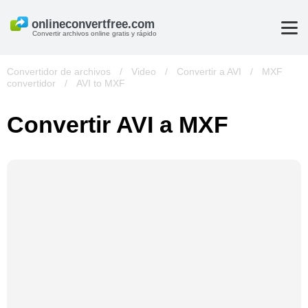
Convertir archivos online gratis y rápido
Convertidor de archivos
/
Video
/
Convertir a AVI
/
MXF
convertidor
/
AVI to MXF
Convertir AVI a MXF