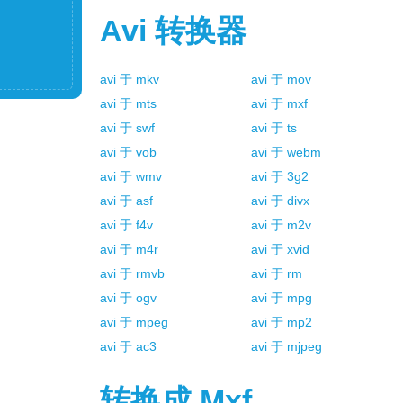
Avi
转换器
avi
于
mkv
avi
于
mov
avi
于
mts
avi
于
mxf
avi
于
swf
avi
于
ts
avi
于
vob
avi
于
webm
avi
于
wmv
avi
于
3g2
avi
于
asf
avi
于
divx
avi
于
f4v
avi
于
m2v
avi
于
m4r
avi
于
xvid
avi
于
rmvb
avi
于
rm
avi
于
ogv
avi
于
mpg
avi
于
mpeg
avi
于
mp2
avi
于
ac3
avi
于
mjpeg
转换成
Mxf