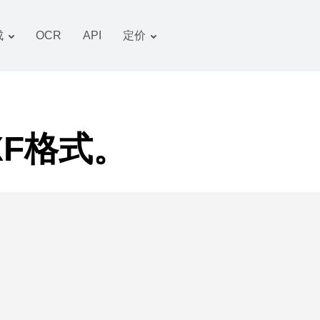
成
OCR
API
定价
关税计划
文件 转换器
OCR 包
图像 转换器
音频 转换器
XF格式。
书籍 转换器
压缩文件 转换器
视频 转换器
网站-截图