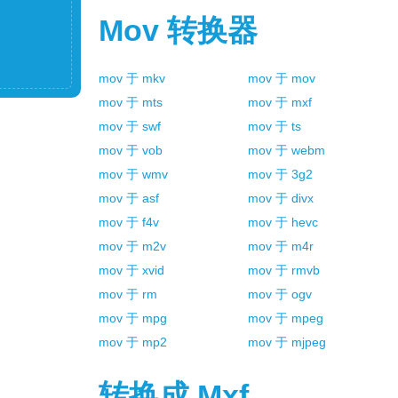
Mov
转换器
mov
于
mkv
mov
于
mov
mov
于
mts
mov
于
mxf
mov
于
swf
mov
于
ts
mov
于
vob
mov
于
webm
mov
于
wmv
mov
于
3g2
mov
于
asf
mov
于
divx
mov
于
f4v
mov
于
hevc
mov
于
m2v
mov
于
m4r
mov
于
xvid
mov
于
rmvb
mov
于
rm
mov
于
ogv
mov
于
mpg
mov
于
mpeg
mov
于
mp2
mov
于
mjpeg
转换成
Mxf