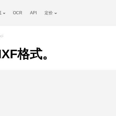
成
OCR
API
定价
关税计划
文件 转换器
OCR 包
图像 转换器
XF
音频 转换器
XF格式。
书籍 转换器
压缩文件 转换器
视频 转换器
网站-截图