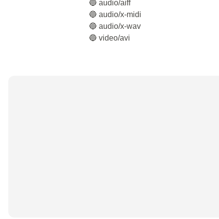
🔵 audio/aiff
🔵 audio/x-midi
🔵 audio/x-wav
🔵 video/avi