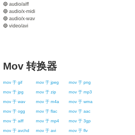
🔵 audio/aiff
🔵 audio/x-midi
🔵 audio/x-wav
🔵 video/avi
Mov
转换器
mov
于
gif
mov
于
jpeg
mov
于
png
mov
于
jpg
mov
于
zip
mov
于
mp3
mov
于
wav
mov
于
m4a
mov
于
wma
mov
于
ogg
mov
于
flac
mov
于
aac
mov
于
aiff
mov
于
mp4
mov
于
3gp
mov
于
avchd
mov
于
avi
mov
于
flv