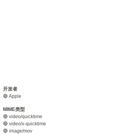
开发者
🔵 Apple
MIME类型
🔵 video/quicktime
🔵 video/x-quicktime
🔵 image/mov