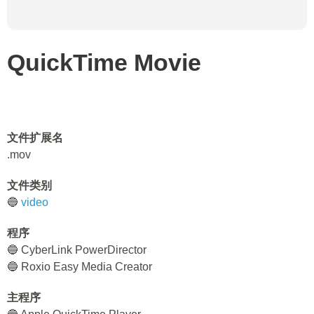
QuickTime Movie
文件扩展名
.mov
文件类别
🔵
video
程序
🔵 CyberLink PowerDirector
🔵 Roxio Easy Media Creator
主程序