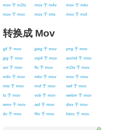
mov
于
m2ts
mov
于
m4v
mov
于
mkv
mov
于
mov
mov
于
mts
mov
于
mxf
转换成
Mov
gif
于
mov
jpeg
于
mov
png
于
mov
jpg
于
mov
mp4
于
mov
avchd
于
mov
avi
于
mov
flv
于
mov
m2ts
于
mov
m4v
于
mov
mkv
于
mov
mov
于
mov
mts
于
mov
mxf
于
mov
swf
于
mov
ts
于
mov
vob
于
mov
webm
于
mov
wmv
于
mov
asf
于
mov
divx
于
mov
dv
于
mov
f4v
于
mov
hevc
于
mov