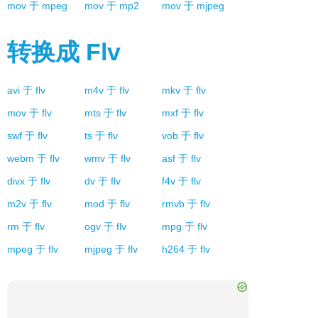
mov
于
mpeg
mov
于
mp2
mov
于
mjpeg
转换成
Flv
avi
于
flv
m4v
于
flv
mkv
于
flv
mov
于
flv
mts
于
flv
mxf
于
flv
swf
于
flv
ts
于
flv
vob
于
flv
webm
于
flv
wmv
于
flv
asf
于
flv
divx
于
flv
dv
于
flv
f4v
于
flv
m2v
于
flv
mod
于
flv
rmvb
于
flv
rm
于
flv
ogv
于
flv
mpg
于
flv
mpeg
于
flv
mjpeg
于
flv
h264
于
flv