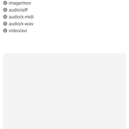
🔵 image/mov
🔵 audio/aiff
🔵 audio/x-midi
🔵 audio/x-wav
🔵 video/avi