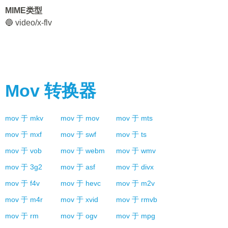
MIME类型
🔵 video/x-flv
Mov
转换器
mov
于
mkv
mov
于
mov
mov
于
mts
mov
于
mxf
mov
于
swf
mov
于
ts
mov
于
vob
mov
于
webm
mov
于
wmv
mov
于
3g2
mov
于
asf
mov
于
divx
mov
于
f4v
mov
于
hevc
mov
于
m2v
mov
于
m4r
mov
于
xvid
mov
于
rmvb
mov
于
rm
mov
于
ogv
mov
于
mpg