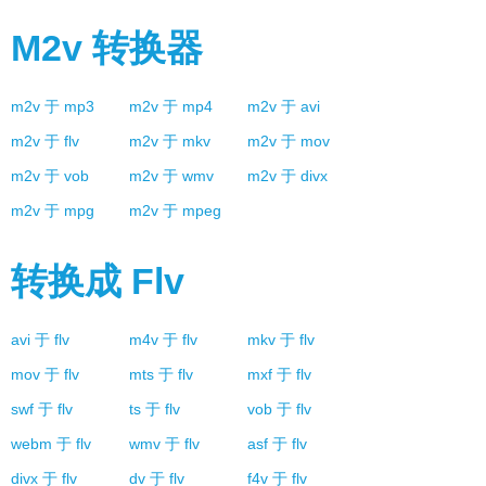
M2v
转换器
m2v
于
mp3
m2v
于
mp4
m2v
于
avi
m2v
于
flv
m2v
于
mkv
m2v
于
mov
m2v
于
vob
m2v
于
wmv
m2v
于
divx
m2v
于
mpg
m2v
于
mpeg
转换成
Flv
avi
于
flv
m4v
于
flv
mkv
于
flv
mov
于
flv
mts
于
flv
mxf
于
flv
swf
于
flv
ts
于
flv
vob
于
flv
webm
于
flv
wmv
于
flv
asf
于
flv
divx
于
flv
dv
于
flv
f4v
于
flv