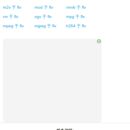
m2v
于
flv
mod
于
flv
rmvb
于
flv
rm
于
flv
ogv
于
flv
mpg
于
flv
mpeg
于
flv
mjpeg
于
flv
h264
于
flv