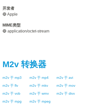
开发者
🔵 Apple
MIME类型
🔵 application/octet-stream
M2v
转换器
m2v
于
mp3
m2v
于
mp4
m2v
于
avi
m2v
于
flv
m2v
于
mkv
m2v
于
mov
m2v
于
vob
m2v
于
wmv
m2v
于
divx
m2v
于
mpg
m2v
于
mpeg