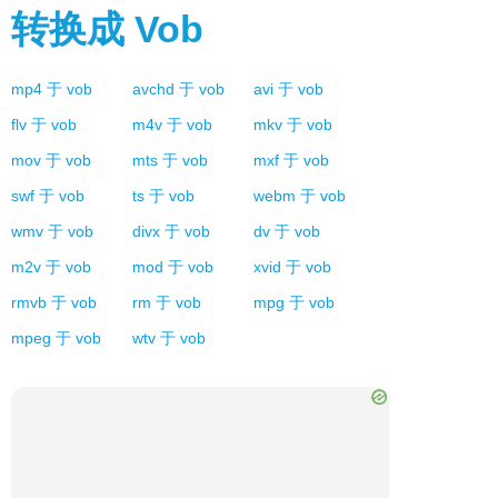
转换成
Vob
mp4
于
vob
avchd
于
vob
avi
于
vob
flv
于
vob
m4v
于
vob
mkv
于
vob
mov
于
vob
mts
于
vob
mxf
于
vob
swf
于
vob
ts
于
vob
webm
于
vob
wmv
于
vob
divx
于
vob
dv
于
vob
m2v
于
vob
mod
于
vob
xvid
于
vob
rmvb
于
vob
rm
于
vob
mpg
于
vob
mpeg
于
vob
wtv
于
vob