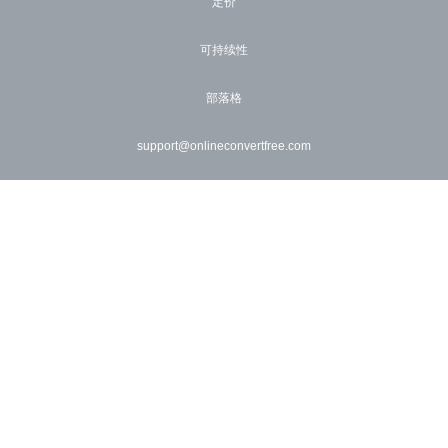
定价
可持续性
部落格
support@onlineconvertfree.com
×
Now Playing
Play Video
×
🎞️ 如何在线免费将 MOV 转换为 MP4 | 无需安装软件