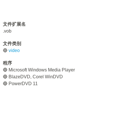
文件扩展名
.vob
文件类别
🔵
video
程序
🔵 Microsoft Windows Media Player
🔵 BlazeDVD, Corel WinDVD
🔵 PowerDVD 11