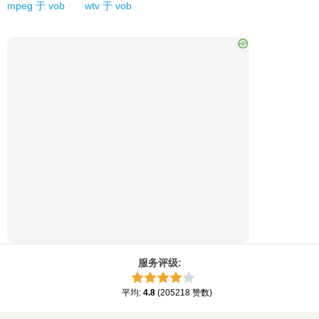
mpeg
于
vob
wtv
于
vob
服务评级
:
平均
:
4.8
(
205218
赞数
)