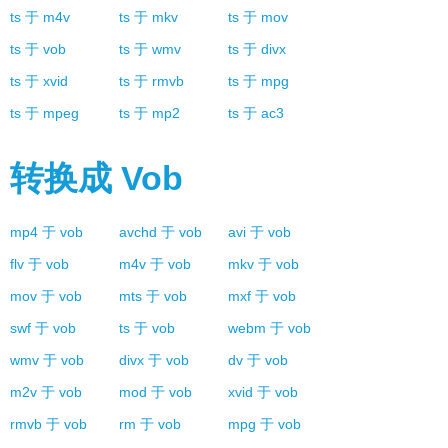
ts
于
m4v
ts
于
mkv
ts
于
mov
ts
于
vob
ts
于
wmv
ts
于
divx
ts
于
xvid
ts
于
rmvb
ts
于
mpg
ts
于
mpeg
ts
于
mp2
ts
于
ac3
转换成
Vob
mp4
于
vob
avchd
于
vob
avi
于
vob
flv
于
vob
m4v
于
vob
mkv
于
vob
mov
于
vob
mts
于
vob
mxf
于
vob
swf
于
vob
ts
于
vob
webm
于
vob
wmv
于
vob
divx
于
vob
dv
于
vob
m2v
于
vob
mod
于
vob
xvid
于
vob
rmvb
于
vob
rm
于
vob
mpg
于
vob