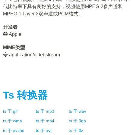
低比特率下具有良好的支持，视频使用MPEG-2多声道和
MPEG-1 Layer 2双声道或PCM格式。
开发者
🔵 Apple
MIME类型
🔵 application/octet-stream
Ts
转换器
ts
于
gif
ts
于
mp3
ts
于
wav
ts
于
wma
ts
于
mp4
ts
于
3gp
ts
于
avchd
ts
于
avi
ts
于
flv