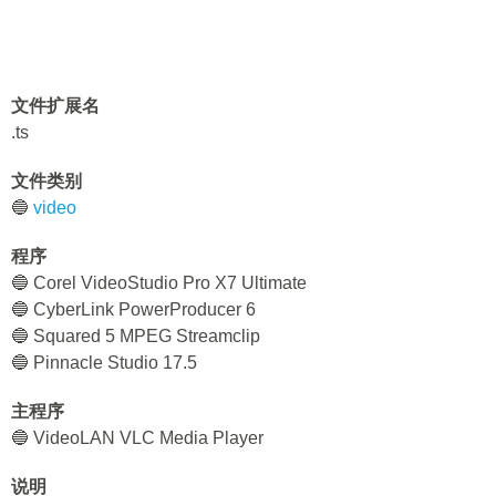
文件扩展名
.ts
文件类别
🔵
video
程序
🔵 Corel VideoStudio Pro X7 Ultimate
🔵 CyberLink PowerProducer 6
🔵 Squared 5 MPEG Streamclip
🔵 Pinnacle Studio 17.5
主程序
🔵 VideoLAN VLC Media Player
说明