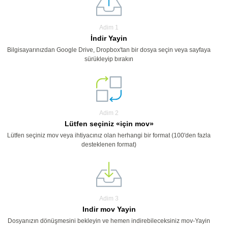
Adim 1
İndir Yayin
Bilgisayarınızdan Google Drive, Dropbox'tan bir dosya seçin veya sayfaya
sürükleyip bırakın
Adim 2
Lütfen seçiniz «için mov»
Lütfen seçiniz mov veya ihtiyacınız olan herhangi bir format (100'den fazla
desteklenen format)
Adim 3
Indir mov Yayin
Dosyanızın dönüşmesini bekleyin ve hemen indirebileceksiniz mov-Yayin