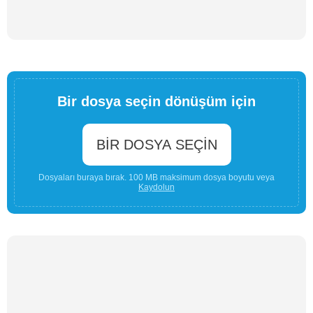
Bir dosya seçin dönüşüm için
BIR DOSYA SEÇIN
Dosyaları buraya bırak. 100 MB maksimum dosya boyutu veya
Kaydolun