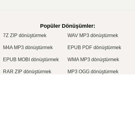
Popüler Dönüşümler
:
7Z ZIP dönüştürmek
WAV MP3 dönüştürmek
M4A MP3 dönüştürmek
EPUB PDF dönüştürmek
EPUB MOBI dönüştürmek
WMA MP3 dönüştürmek
RAR ZIP dönüştürmek
MP3 OGG dönüştürmek
M4A WAV dönüştürmek
AIFF MP3 dönüştürmek
×
MOBI PDF dönüştürmek
OGG MP3 dönüştürmek
Now Playing
AZW3 PDF dönüştürmek
PNG JPG dönüştürmek
Play Video
PNG JPEG dönüştürmek
XLS CSV dönüştürmek
×
Görsel Programlama 2024-2025 Vize Soruları
XLSX XLS dönüştürmek
DOCX DOC dönüştürmek