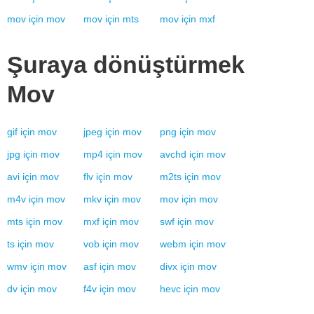
mov
için
mov
mov
için
mts
mov
için
mxf
Şuraya dönüştürmek
Mov
gif
için
mov
jpeg
için
mov
png
için
mov
jpg
için
mov
mp4
için
mov
avchd
için
mov
avi
için
mov
flv
için
mov
m2ts
için
mov
m4v
için
mov
mkv
için
mov
mov
için
mov
mts
için
mov
mxf
için
mov
swf
için
mov
ts
için
mov
vob
için
mov
webm
için
mov
wmv
için
mov
asf
için
mov
divx
için
mov
dv
için
mov
f4v
için
mov
hevc
için
mov