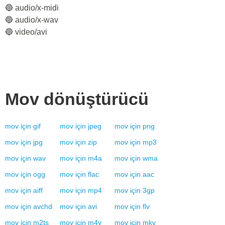
🔵 audio/x-midi
🔵 audio/x-wav
🔵 video/avi
Mov
dönüştürücü
mov
için
gif
mov
için
jpeg
mov
için
png
mov
için
jpg
mov
için
zip
mov
için
mp3
mov
için
wav
mov
için
m4a
mov
için
wma
mov
için
ogg
mov
için
flac
mov
için
aac
mov
için
aiff
mov
için
mp4
mov
için
3gp
mov
için
avchd
mov
için
avi
mov
için
flv
mov
için
m2ts
mov
için
m4v
mov
için
mkv