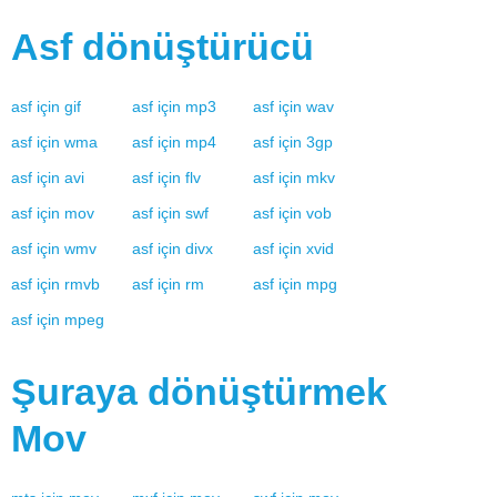
Asf
dönüştürücü
asf
için
gif
asf
için
mp3
asf
için
wav
asf
için
wma
asf
için
mp4
asf
için
3gp
asf
için
avi
asf
için
flv
asf
için
mkv
asf
için
mov
asf
için
swf
asf
için
vob
asf
için
wmv
asf
için
divx
asf
için
xvid
asf
için
rmvb
asf
için
rm
asf
için
mpg
asf
için
mpeg
Şuraya dönüştürmek
Mov