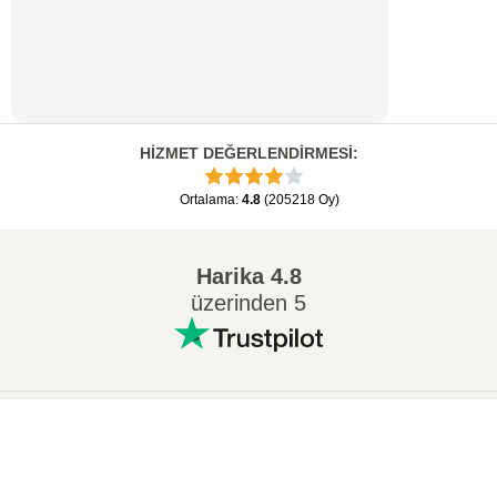
HİZMET DEĞERLENDİRMESİ
:
Ortalama
:
4.8
(
205218
Oy
)
Harika
4.8
üzerinden 5
Popüler Dönüşümler
:
×
7Z ZIP dönüştürmek
WAV MP3 dönüştürmek