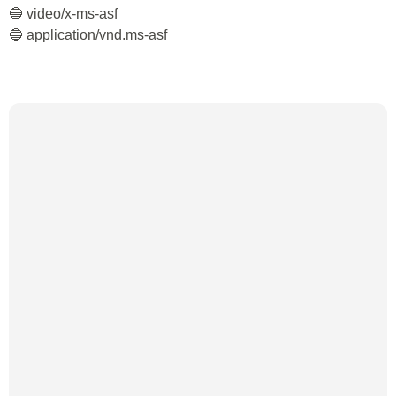
🔵 video/x-ms-asf
🔵 application/vnd.ms-asf