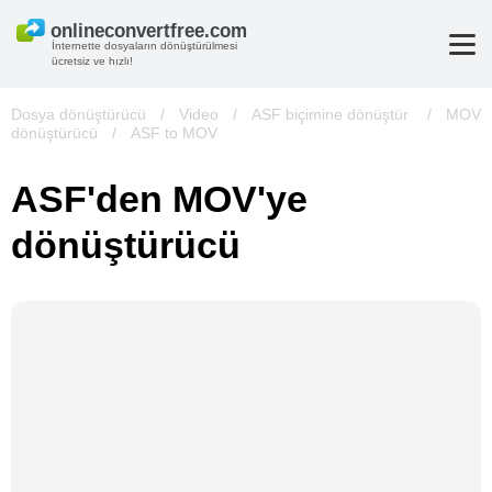
İnternette dosyaların dönüştürülmesi
ücretsiz ve hızlı!
Dosya dönüştürücü
/
Video
/
ASF biçimine dönüştür
/
MOV
dönüştürücü
/
ASF to MOV
ASF'den MOV'ye
dönüştürücü