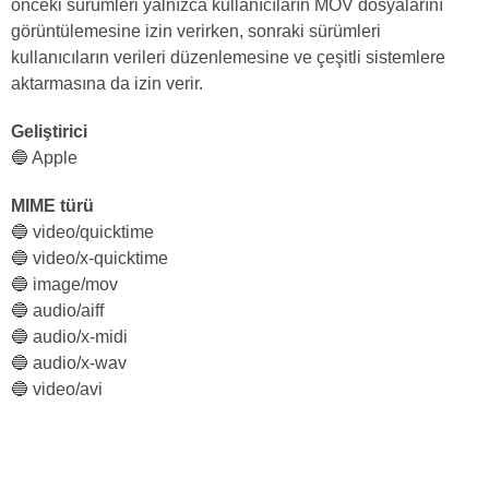
önceki sürümleri yalnızca kullanıcıların MOV dosyalarını
görüntülemesine izin verirken, sonraki sürümleri
kullanıcıların verileri düzenlemesine ve çeşitli sistemlere
aktarmasına da izin verir.
Geliştirici
🔵 Apple
MIME türü
🔵 video/quicktime
🔵 video/x-quicktime
🔵 image/mov
🔵 audio/aiff
🔵 audio/x-midi
🔵 audio/x-wav
🔵 video/avi