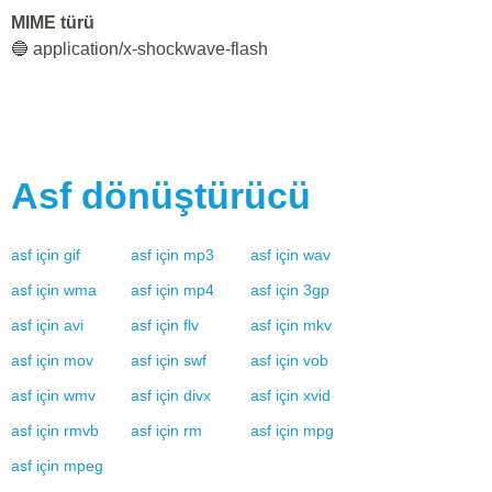
MIME türü
🔵 application/x-shockwave-flash
Asf
dönüştürücü
asf
için
gif
asf
için
mp3
asf
için
wav
asf
için
wma
asf
için
mp4
asf
için
3gp
asf
için
avi
asf
için
flv
asf
için
mkv
asf
için
mov
asf
için
swf
asf
için
vob
asf
için
wmv
asf
için
divx
asf
için
xvid
asf
için
rmvb
asf
için
rm
asf
için
mpg
asf
için
mpeg