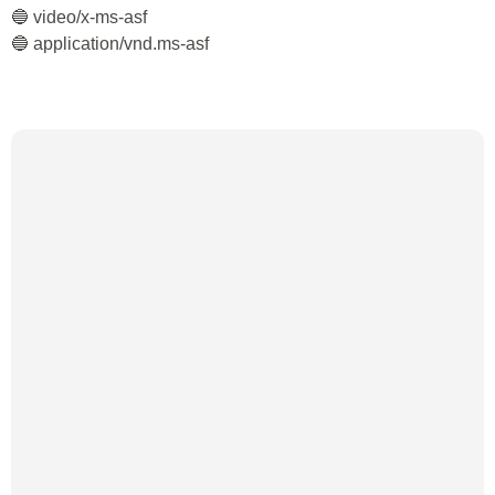
🔵 video/x-ms-asf
🔵 application/vnd.ms-asf