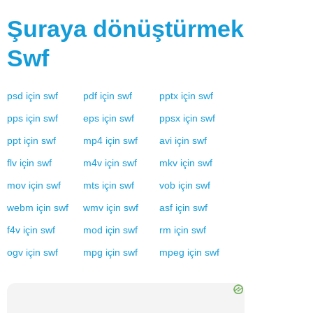
Şuraya dönüştürmek
Swf
psd
için
swf
pdf
için
swf
pptx
için
swf
pps
için
swf
eps
için
swf
ppsx
için
swf
ppt
için
swf
mp4
için
swf
avi
için
swf
flv
için
swf
m4v
için
swf
mkv
için
swf
mov
için
swf
mts
için
swf
vob
için
swf
webm
için
swf
wmv
için
swf
asf
için
swf
f4v
için
swf
mod
için
swf
rm
için
swf
ogv
için
swf
mpg
için
swf
mpeg
için
swf