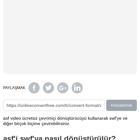
PAYLAŞMAK
Kopyalamak
asf video ücretsiz çevrimiçi dönüştürücüyü kullanarak swf'ye ve
diğer birçok biçime çevirebilirsiniz.
asf'i swf'ya nasıl dönüştürülür?