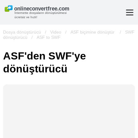
İnternette dosyaların dönüştürülmesi
ücretsiz ve hızlı!
Dosya dönüştürücü
/
Video
/
ASF biçimine dönüştür
/
SWF
dönüştürücü
/
ASF to SWF
ASF'den SWF'ye
dönüştürücü