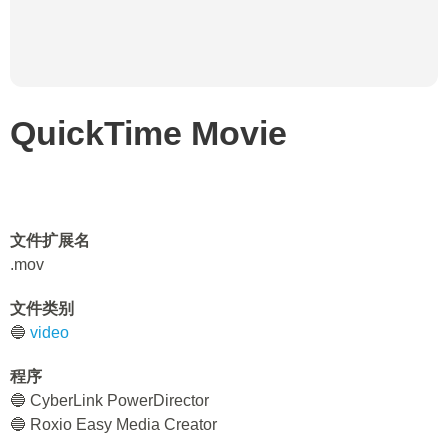
QuickTime Movie
文件扩展名
.mov
文件类别
🔵
video
程序
🔵 CyberLink PowerDirector
🔵 Roxio Easy Media Creator