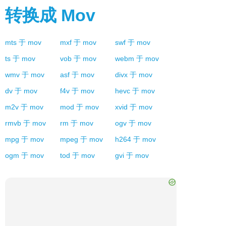
转换成
Mov
mts
于
mov
mxf
于
mov
swf
于
mov
ts
于
mov
vob
于
mov
webm
于
mov
wmv
于
mov
asf
于
mov
divx
于
mov
dv
于
mov
f4v
于
mov
hevc
于
mov
m2v
于
mov
mod
于
mov
xvid
于
mov
rmvb
于
mov
rm
于
mov
ogv
于
mov
mpg
于
mov
mpeg
于
mov
h264
于
mov
ogm
于
mov
tod
于
mov
gvi
于
mov