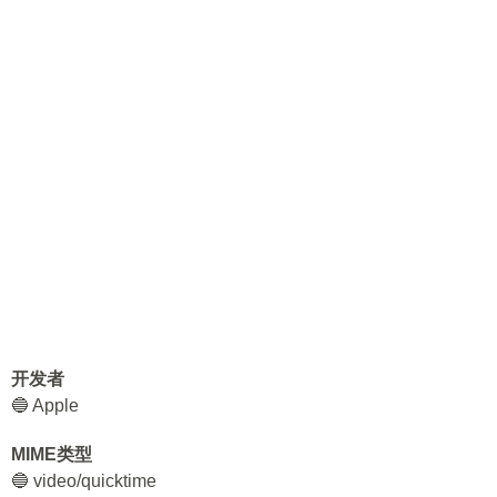
开发者
🔵 Apple
MIME类型
🔵 video/quicktime