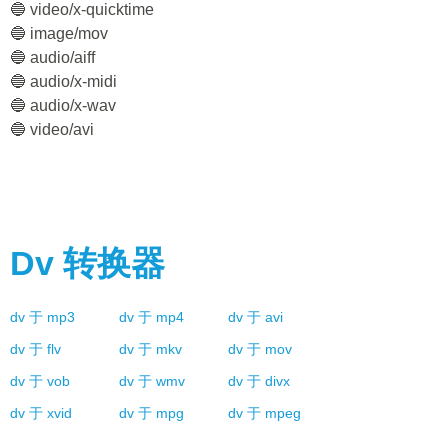
🔵 video/x-quicktime
🔵 image/mov
🔵 audio/aiff
🔵 audio/x-midi
🔵 audio/x-wav
🔵 video/avi
Dv
转换器
dv
于
mp3
dv
于
mp4
dv
于
avi
dv
于
flv
dv
于
mkv
dv
于
mov
dv
于
vob
dv
于
wmv
dv
于
divx
dv
于
xvid
dv
于
mpg
dv
于
mpeg