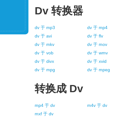
Dv
转换器
dv
于
mp3
dv
于
mp4
dv
于
avi
dv
于
flv
dv
于
mkv
dv
于
mov
dv
于
vob
dv
于
wmv
dv
于
divx
dv
于
xvid
dv
于
mpg
dv
于
mpeg
转换成
Dv
mp4
于
dv
m4v
于
dv
mxf
于
dv