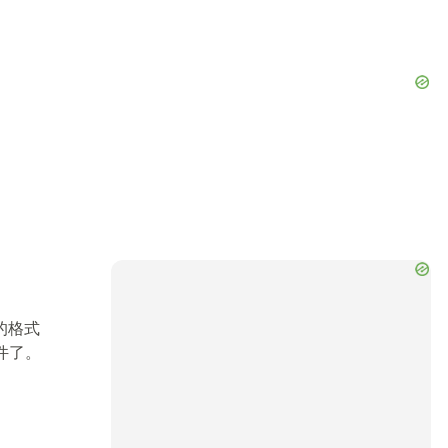
的格式
件了。