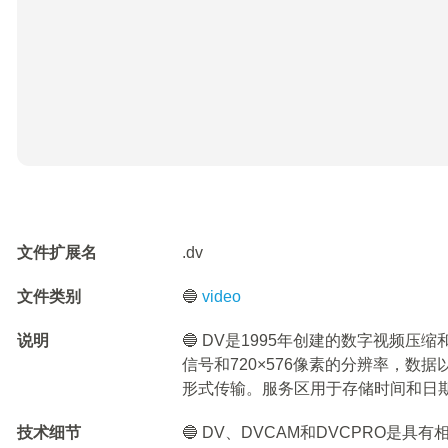
文件扩展名
.dv
文件类别
🔵
video
说明
🔵 DV是1995年创建的数字视频
信号和720×576像素的分辨率，数
形式传输。服务区用于存储时间和日
技术细节
🔵 DV、DVCAM和DVCPRO是