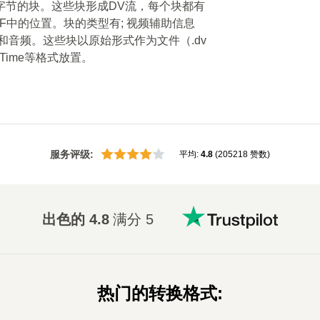
字节的块。这些块形成DV流，每个块都有
IF中的位置。块的类型有; 视频辅助信息
频和音频。这些块以原始形式作为文件（.dv
ckTime等格式放置。
服务评级
:
平均
:
4.8
(
205218
赞数
)
出色的
4.8
满分 5
热门的转换格式
: