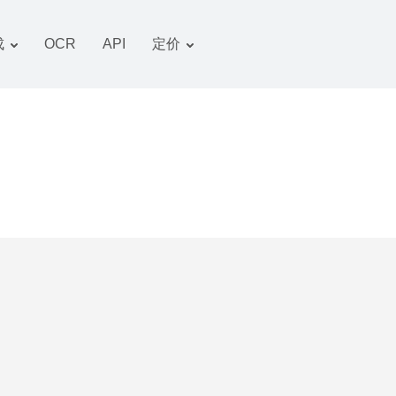
成
OCR
API
定价
关税计划
文件 转换器
OCR 包
图像 转换器
音频 转换器
书籍 转换器
压缩文件 转换器
视频 转换器
网站-截图