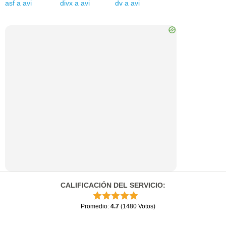
asf
a
avi
divx
a
avi
dv
a
avi
CALIFICACIÓN DEL SERVICIO
:
Promedio
:
4.7
(
1480
Votos
)