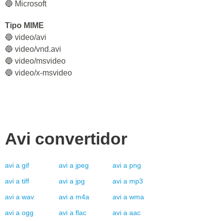
🔵 Microsoft
Tipo MIME
🔵 video/avi
🔵 video/vnd.avi
🔵 video/msvideo
🔵 video/x-msvideo
Avi
convertidor
avi
a
gif
avi
a
jpeg
avi
a
png
avi
a
tiff
avi
a
jpg
avi
a
mp3
avi
a
wav
avi
a
m4a
avi
a
wma
avi
a
ogg
avi
a
flac
avi
a
aac