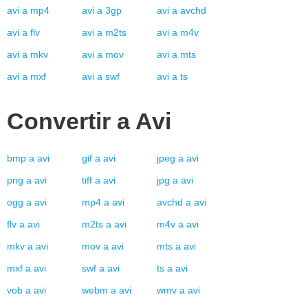
avi
a
mp4
avi
a
3gp
avi
a
avchd
avi
a
flv
avi
a
m2ts
avi
a
m4v
avi
a
mkv
avi
a
mov
avi
a
mts
avi
a
mxf
avi
a
swf
avi
a
ts
Convertir a
Avi
bmp
a
avi
gif
a
avi
jpeg
a
avi
png
a
avi
tiff
a
avi
jpg
a
avi
ogg
a
avi
mp4
a
avi
avchd
a
avi
flv
a
avi
m2ts
a
avi
m4v
a
avi
mkv
a
avi
mov
a
avi
mts
a
avi
mxf
a
avi
swf
a
avi
ts
a
avi
vob
a
avi
webm
a
avi
wmv
a
avi