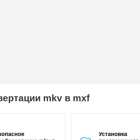
вертации mkv в mxf
зопасное
Установка