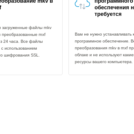
еобразование mkv в
программного
f
обеспечения н
требуется
 загруженные файлы mkv
Вам не нужно устанавливать 
и преобразованные mxf
программное обеспечение. В
з 24 часа. Все файлы
преобразования mkv в mxf пр
 с использованием
облаке и не используют каки
го шифрования SSL.
ресурсы вашего компьютера.