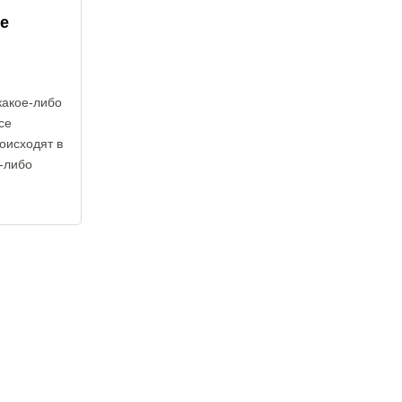
е
какое-либо
се
оисходят в
е-либо