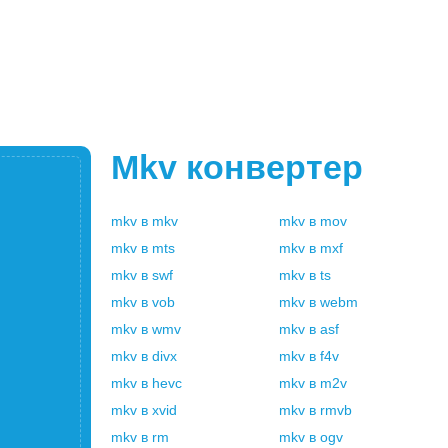
Mkv
конвертер
mkv
в
mkv
mkv
в
mov
mkv
в
mts
mkv
в
mxf
mkv
в
swf
mkv
в
ts
mkv
в
vob
mkv
в
webm
mkv
в
wmv
mkv
в
asf
mkv
в
divx
mkv
в
f4v
mkv
в
hevc
mkv
в
m2v
mkv
в
xvid
mkv
в
rmvb
mkv
в
rm
mkv
в
ogv