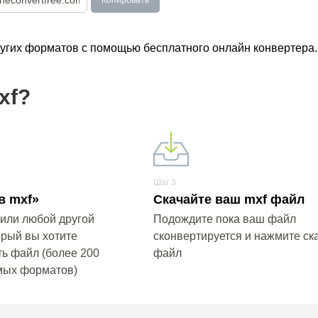
Копировать
ругих форматов с помощью бесплатного онлайн конвертера.
xf?
Шаг 3
в mxf»
Скачайте ваш mxf файл
 или любой другой
Подождите пока ваш файл
орый вы хотите
сконвертируется и нажмите ска
ь файл (более 200
файл
мых форматов)