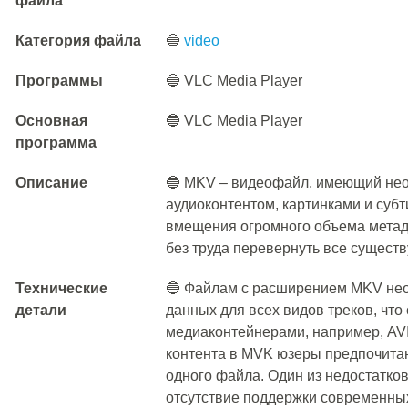
файла
Категория файла
🔵
video
Программы
🔵 VLC Media Player
Основная
🔵 VLC Media Player
программа
Описание
🔵 MKV – видеофайл, имеющий неог
аудиоконтентом, картинками и субт
вмещения огромного объема метад
без труда перевернуть все сущест
Технические
🔵 Файлам с расширением MKV нео
детали
данных для всех видов треков, что
медиаконтейнерами, например, AVI
контента в MVK юзеры предпочитаю
одного файла. Один из недостатко
отсутствие поддержки современных