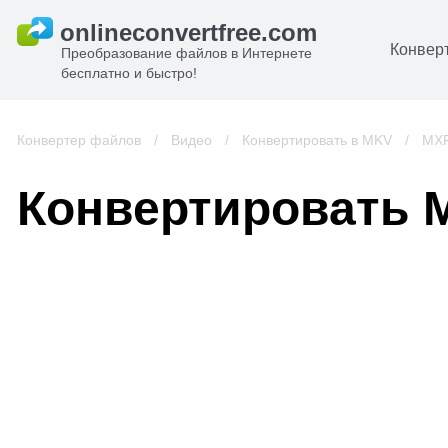
Конвер
Преобразование файлов в Интернете
бесплатно и быстро!
Д
И
Конвертер файлов
/
Видео
/
Конвертировать в MKV
/
MXF
к
А
Конвертировать 
К
А
В
С