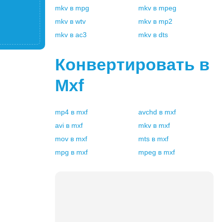
mkv
в
mpg
mkv
в
mpeg
mkv
в
wtv
mkv
в
mp2
mkv
в
ac3
mkv
в
dts
Конвертировать в
Mxf
mp4
в
mxf
avchd
в
mxf
avi
в
mxf
mkv
в
mxf
mov
в
mxf
mts
в
mxf
mpg
в
mxf
mpeg
в
mxf