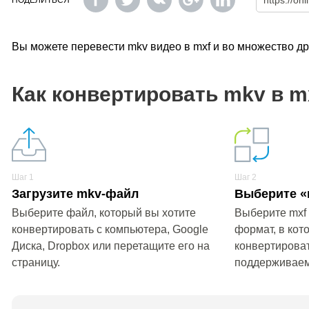
ПОДЕЛИТЬСЯ
Вы можете перевести mkv видео в mxf и во множество д
Как конвертировать mkv в m
Шаг 1
Шаг 2
Загрузите mkv-файл
Выберите «
Выберите файл, который вы хотите
Выберите mxf
конвертировать с компьютера, Google
формат, в кот
Диска, Dropbox или перетащите его на
конвертироват
страницу.
поддерживае