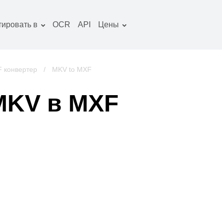
тировать в
OCR
API
Цены
Тарифный план
окументы конвертер
Пакет OCR
зображение
 конвертер
/
MKV to MXF
онвертер
удио конвертер
MKV в MXF
ниги конвертер
рхивы конвертер
идео конвертер
криншот сайта