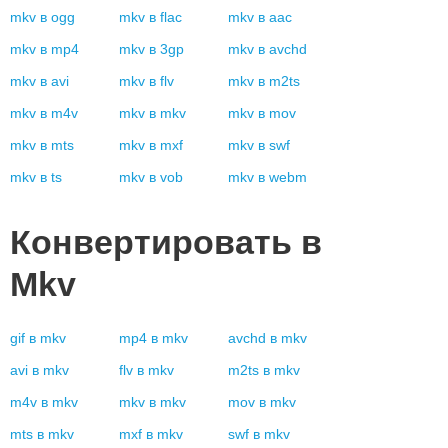
mkv
в
ogg
mkv
в
flac
mkv
в
aac
mkv
в
mp4
mkv
в
3gp
mkv
в
avchd
mkv
в
avi
mkv
в
flv
mkv
в
m2ts
mkv
в
m4v
mkv
в
mkv
mkv
в
mov
mkv
в
mts
mkv
в
mxf
mkv
в
swf
mkv
в
ts
mkv
в
vob
mkv
в
webm
Конвертировать в
Mkv
gif
в
mkv
mp4
в
mkv
avchd
в
mkv
avi
в
mkv
flv
в
mkv
m2ts
в
mkv
m4v
в
mkv
mkv
в
mkv
mov
в
mkv
mts
в
mkv
mxf
в
mkv
swf
в
mkv