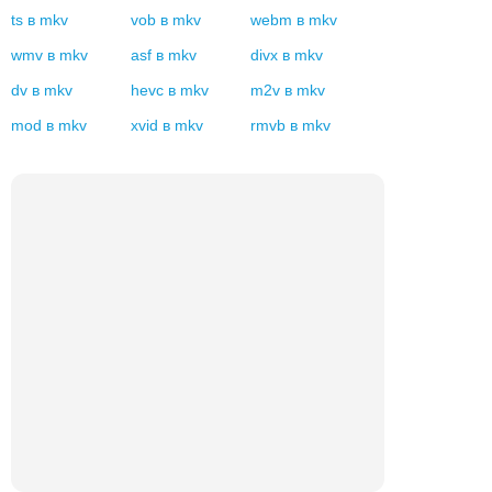
ts
в
mkv
vob
в
mkv
webm
в
mkv
wmv
в
mkv
asf
в
mkv
divx
в
mkv
dv
в
mkv
hevc
в
mkv
m2v
в
mkv
mod
в
mkv
xvid
в
mkv
rmvb
в
mkv