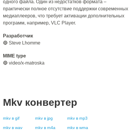
одного файла. Один из недостатков формата –
практически полное отсутствие поддержки современных
медиаплееров, что требует активации дополнительных
программ, например, VLC Player.
Разработчик
🔵 Steve Lhomme
MIME type
🔵 video/x-matroska
Mkv
конвертер
mkv
в
gif
mkv
в
jpg
mkv
в
mp3
mkv
в
wav
mkv
в
m4a
mkv
в
wma