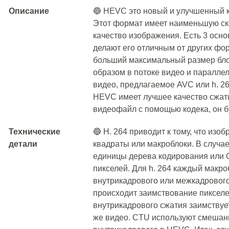
Описание
🔵 HEVC это новый и улучшенный ко
Этот формат имеет наименьшую ско
качество изображения. Есть 3 осн
делают его отличным от других фо
больший максимальный размер бло
образом в потоке видео и параллел
видео, предлагаемое AVC или h. 2
HEVC имеет лучшее качество сжати
видеофайл с помощью кодека, он б
Технические
🔵 H. 264 приводит к тому, что из
детали
квадраты или макроблоки. В случ
единицы дерева кодирования или C
пикселей. Для h. 264 каждый макро
внутрикадрового или межкадрового
происходит заимствование пикселе
внутрикадрового сжатия заимствует
же видео. CTU используют смешан