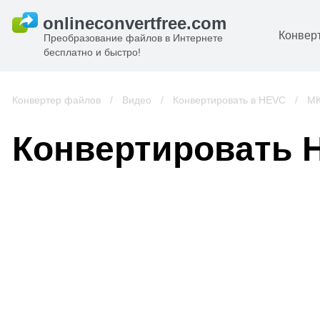
Конвер
Преобразование файлов в Интернете
бесплатно и быстро!
Д
И
Конвертер файлов
/
Видео
/
Конвертировать в HEVC
/
MK
к
А
Конвертировать 
К
А
В
С