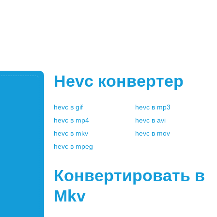
Hevc
конвертер
hevc
в
gif
hevc
в
mp3
hevc
в
mp4
hevc
в
avi
hevc
в
mkv
hevc
в
mov
hevc
в
mpeg
Конвертировать в
Mkv