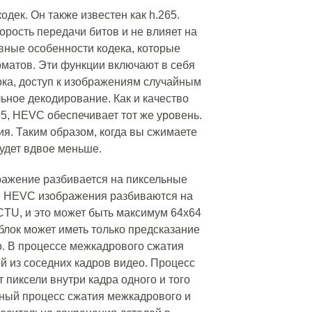
дек. Он также известен как h.265.
рость передачи битов и не влияет на
овные особенности кодека, которые
рматов. Эти функции включают в себя
ка, доступ к изображениям случайным
ьное декодирование. Как и качество
65, HEVC обеспечивает тот же уровень.
я. Таким образом, когда вы сжимаете
удет вдвое меньше.
ображение разбивается на пиксельные
ае HEVC изображения разбиваются на
TU, и это может быть максимум 64x64
блок может иметь только предсказание
. В процессе межкадрового сжатия
й из соседних кадров видео. Процесс
 пиксели внутри кадра одного и того
ный процесс сжатия межкадрового и