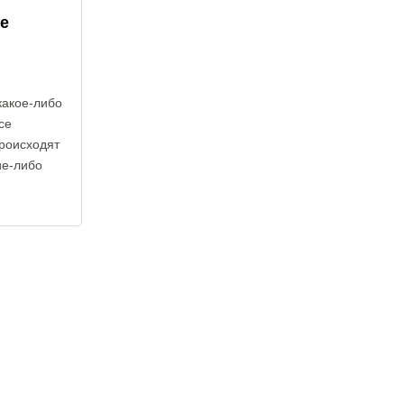
е
какое-либо
се
роисходят
ие-либо