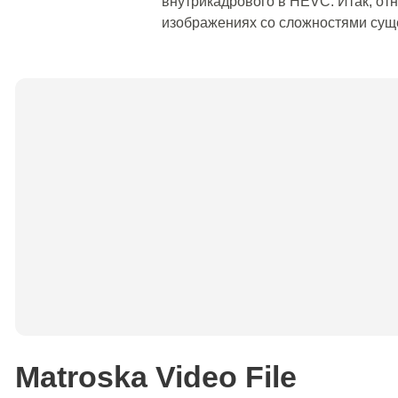
внутрикадрового в HEVC. Итак, от
изображениях со сложностями сущ
Matroska Video File