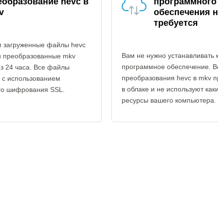
еобразование hevc в
программного
v
обеспечения н
требуется
 загруженные файлы hevc
Вам не нужно устанавливать 
и преобразованные mkv
программное обеспечение. В
з 24 часа. Все файлы
преобразования hevc в mkv п
 с использованием
в облаке и не используют как
го шифрования SSL.
ресурсы вашего компьютера.