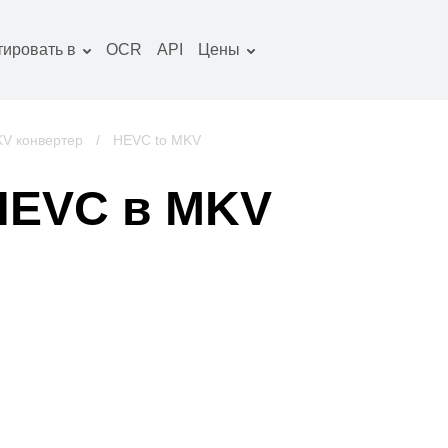
тировать в
OCR
API
Цены
Тарифный план
окументы конвертер
Пакет OCR
зображение
V конвертер
/
HEVC to MKV
онвертер
удио конвертер
HEVC в MKV
ниги конвертер
рхивы конвертер
идео конвертер
криншот сайта