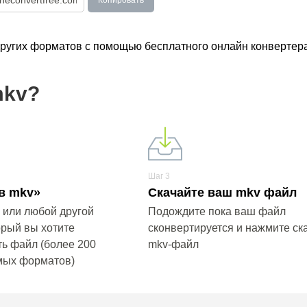
Копировать
других форматов с помощью бесплатного онлайн конвертера
mkv?
Шаг 3
в mkv»
Скачайте ваш mkv файл
 или любой другой
Подождите пока ваш файл
орый вы хотите
сконвертируется и нажмите ск
ь файл (более 200
mkv-файл
мых форматов)