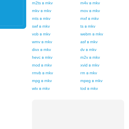
m2ts
в
mkv
m4v
в
mkv
mkv
в
mkv
mov
в
mkv
mts
в
mkv
mxf
в
mkv
swf
в
mkv
ts
в
mkv
vob
в
mkv
webm
в
mkv
wmv
в
mkv
asf
в
mkv
divx
в
mkv
dv
в
mkv
hevc
в
mkv
m2v
в
mkv
mod
в
mkv
xvid
в
mkv
rmvb
в
mkv
rm
в
mkv
mpg
в
mkv
mpeg
в
mkv
wtv
в
mkv
tod
в
mkv