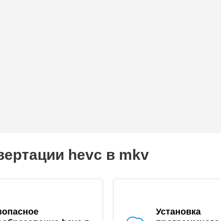
вертации hevc в mkv
зопасное
Установка