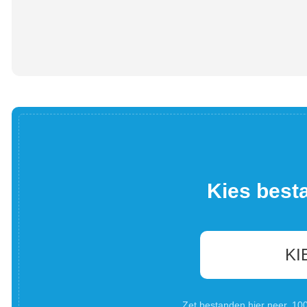
Kies best
KI
Zet bestanden hier neer. 1