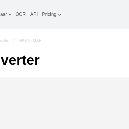
aar
OCR
API
Pricing
Tariefplan
ocumenten converter
OCR-pakket
eeld converter
etter
/
MKV to MXF
udio converter
verter
oeken converter
rchieven converter
ideo converter
ebsite-screenshots