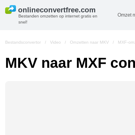
Omzet n
Bestanden omzetten op internet gratis en
snel!
D
B
Bestandsconvertor
/
Video
/
Omzetten naar MKV
/
MXF-omz
A
MKV naar MXF con
B
A
V
w