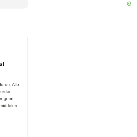
st
leren. Alle
worden
er geen
 middelen