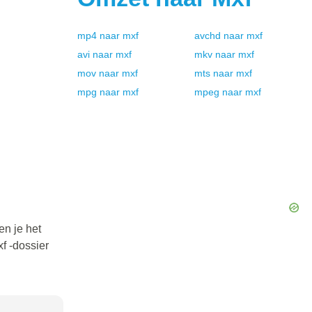
mp4
naar
mxf
avchd
naar
mxf
avi
naar
mxf
mkv
naar
mxf
mov
naar
mxf
mts
naar
mxf
mpg
naar
mxf
mpeg
naar
mxf
en je het
f -dossier