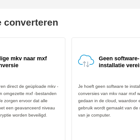
e converteren
lige mkv naar mxf
Geen software-
nversie
installatie verei
ren direct de geüploade mkv -
Je hoeft geen software te instal
n omgezette mxf -bestanden
conversies van mkv naar mxf 
e zorgen ervoor dat alle
gedaan in de cloud, waardoor 
et een geavanceerd niveau
gebruik wordt gemaakt van de
yptie worden beveiligd.
van je computer.