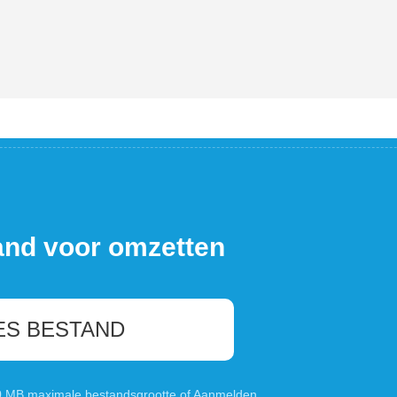
and voor omzetten
ES BESTAND
00 MB maximale bestandsgrootte of
Aanmelden