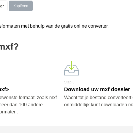
Kopiëren
formaten met behulp van de gratis online converter.
 mxf?
Stap 3
mxf»
Download uw mxf dossier
gewenste formaat, zoals mxf
Wacht tot je bestand converteert 
meer dan 100 andere
onmiddellijk kunt downloaden mx
ormaten.