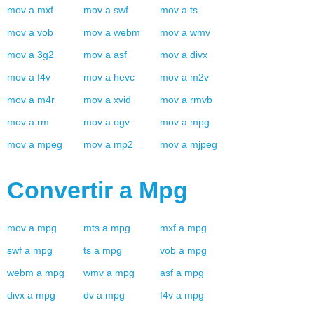
mov
a
mxf
mov
a
swf
mov
a
ts
mov
a
vob
mov
a
webm
mov
a
wmv
mov
a
3g2
mov
a
asf
mov
a
divx
mov
a
f4v
mov
a
hevc
mov
a
m2v
mov
a
m4r
mov
a
xvid
mov
a
rmvb
mov
a
rm
mov
a
ogv
mov
a
mpg
mov
a
mpeg
mov
a
mp2
mov
a
mjpeg
Convertir a
Mpg
mov
a
mpg
mts
a
mpg
mxf
a
mpg
swf
a
mpg
ts
a
mpg
vob
a
mpg
webm
a
mpg
wmv
a
mpg
asf
a
mpg
divx
a
mpg
dv
a
mpg
f4v
a
mpg