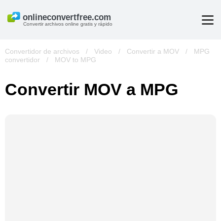
Convertir archivos online gratis y rápido
Convertidor de archivos
/
Video
/
Convertir a MOV
/
MPG
convertidor
/
MOV to MPG
Convertir MOV a MPG