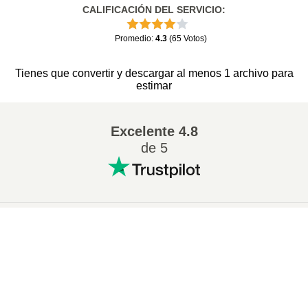
CALIFICACIÓN DEL SERVICIO
:
Promedio
:
4.3
(
65
Votos
)
Tienes que convertir y descargar al menos 1 archivo para
estimar
Excelente
4.8
de 5
Conversion más popular
:
×
Cambiar 7Z a ZIP
Cambiar WAV a MP3
Now Playing
Cambiar M4A a MP3
Cambiar EPUB a PDF
Play Video