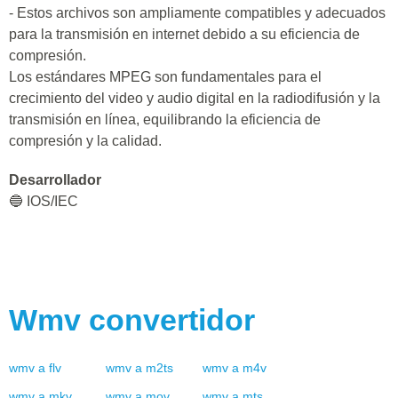
- Estos archivos son ampliamente compatibles y adecuados
para la transmisión en internet debido a su eficiencia de
compresión.
Los estándares MPEG son fundamentales para el
crecimiento del video y audio digital en la radiodifusión y la
transmisión en línea, equilibrando la eficiencia de
compresión y la calidad.
Desarrollador
🔵 IOS/IEC
Wmv
convertidor
wmv
a
flv
wmv
a
m2ts
wmv
a
m4v
wmv
a
mkv
wmv
a
mov
wmv
a
mts