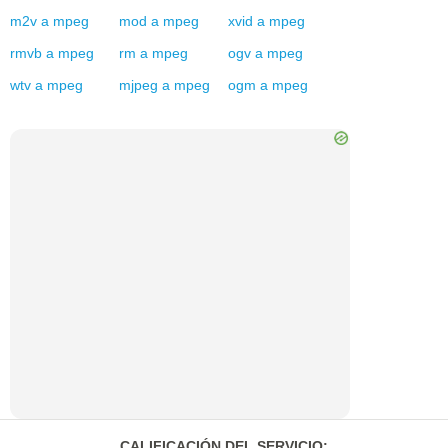
m2v
a
mpeg
mod
a
mpeg
xvid
a
mpeg
rmvb
a
mpeg
rm
a
mpeg
ogv
a
mpeg
wtv
a
mpeg
mjpeg
a
mpeg
ogm
a
mpeg
CALIFICACIÓN DEL SERVICIO
: