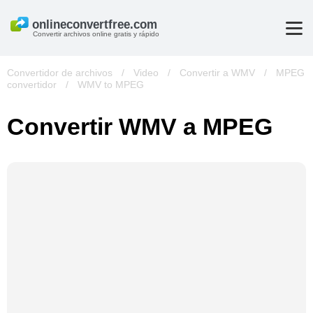
Convertir archivos online gratis y rápido
Convertidor de archivos
/
Video
/
Convertir a WMV
/
MPEG
convertidor
/
WMV to MPEG
Convertir WMV a MPEG