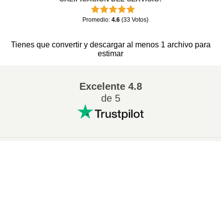
Promedio
:
4.6
(
33
Votos
)
Tienes que convertir y descargar al menos 1 archivo para
estimar
Excelente
4.8
de 5
Conversion más popular
:
×
Cambiar 7Z a ZIP
Cambiar WAV a MP3
Now Playing
Cambiar M4A a MP3
Cambiar EPUB a PDF
Play Video
Cambiar EPUB a MOBI
Cambiar WMA a MP3