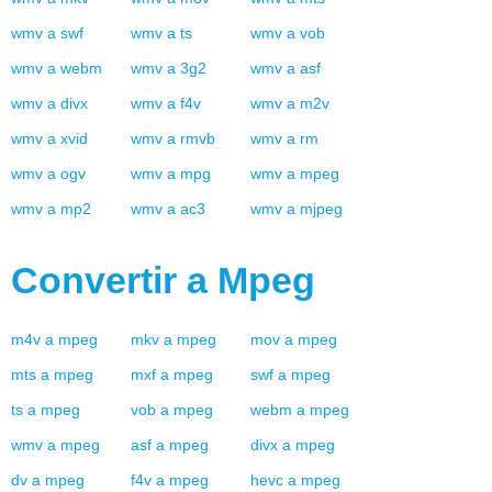
wmv
a
swf
wmv
a
ts
wmv
a
vob
wmv
a
webm
wmv
a
3g2
wmv
a
asf
wmv
a
divx
wmv
a
f4v
wmv
a
m2v
wmv
a
xvid
wmv
a
rmvb
wmv
a
rm
wmv
a
ogv
wmv
a
mpg
wmv
a
mpeg
wmv
a
mp2
wmv
a
ac3
wmv
a
mjpeg
Convertir a
Mpeg
m4v
a
mpeg
mkv
a
mpeg
mov
a
mpeg
mts
a
mpeg
mxf
a
mpeg
swf
a
mpeg
ts
a
mpeg
vob
a
mpeg
webm
a
mpeg
wmv
a
mpeg
asf
a
mpeg
divx
a
mpeg
dv
a
mpeg
f4v
a
mpeg
hevc
a
mpeg