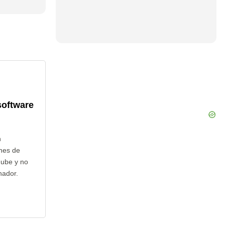
software
n
nes de
nube y no
nador.