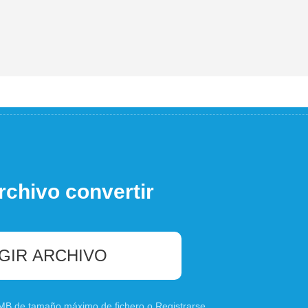
rchivo convertir
GIR ARCHIVO
0 MB de tamaño máximo de fichero o
Registrarse