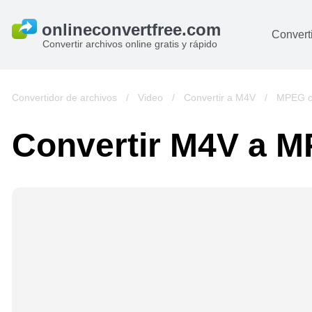
Converti
Convertir archivos online gratis y rápido
D
I
Convertidor de archivos
/
Video
/
Convertir a M4V
/
MPEG co
A
Convertir M4V a 
Li
Ar
V
si
pa