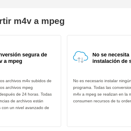
rtir m4v a mpeg
nversión segura de
No se necesita
v a mpeg
instalación de 
los archivos m4v subidos de
No es necesario instalar ningú
los archivos mpeg
programa. Todas las conversio
 después de 24 horas. Todas
m4v a mpeg se realizan en la 
encias de archivos están
consumen recursos de tu orde
s con un nivel avanzado de