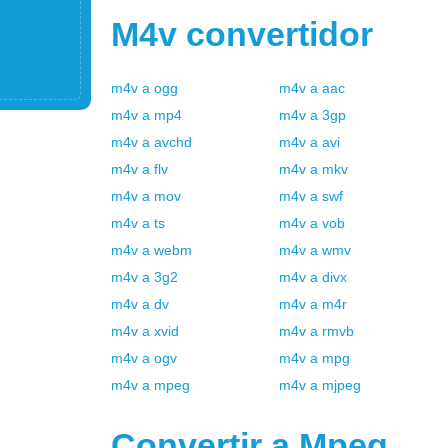
M4v
convertidor
m4v
a
ogg
m4v
a
aac
m4v
a
mp4
m4v
a
3gp
m4v
a
avchd
m4v
a
avi
m4v
a
flv
m4v
a
mkv
m4v
a
mov
m4v
a
swf
m4v
a
ts
m4v
a
vob
m4v
a
webm
m4v
a
wmv
m4v
a
3g2
m4v
a
divx
m4v
a
dv
m4v
a
m4r
m4v
a
xvid
m4v
a
rmvb
m4v
a
ogv
m4v
a
mpg
m4v
a
mpeg
m4v
a
mjpeg
Convertir a
Mpeg