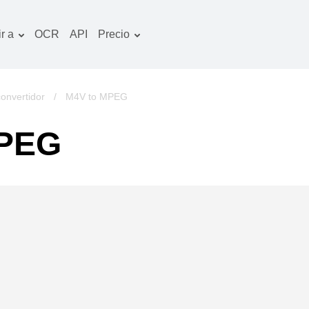
r a
OCR
API
Precio
Plan tarifario
ocumentos convertidor
Paquete de OCR
magines convertidor
nvertidor
/
M4V to MPEG
udio convertidor
MPEG
bros convertidor
chivos convertidor
ideo convertidor
tio web-captura de
ntalla