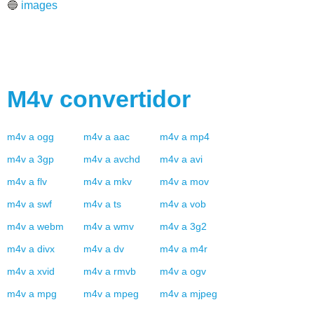
🔵
images
M4v
convertidor
m4v
a
ogg
m4v
a
aac
m4v
a
mp4
m4v
a
3gp
m4v
a
avchd
m4v
a
avi
m4v
a
flv
m4v
a
mkv
m4v
a
mov
m4v
a
swf
m4v
a
ts
m4v
a
vob
m4v
a
webm
m4v
a
wmv
m4v
a
3g2
m4v
a
divx
m4v
a
dv
m4v
a
m4r
m4v
a
xvid
m4v
a
rmvb
m4v
a
ogv
m4v
a
mpg
m4v
a
mpeg
m4v
a
mjpeg