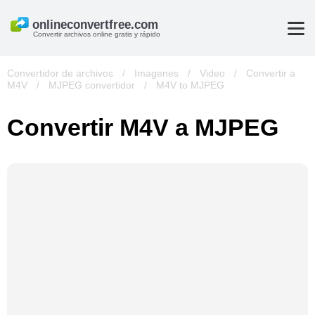
Convertir archivos online gratis y rápido
Convertidor de archivos
/
Imagenes
/
Video
/
Convertir a
M4V
/
MJPEG convertidor
/
M4V to MJPEG
Convertir M4V a MJPEG