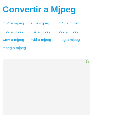
Convertir a
Mjpeg
mp4
a
mjpeg
avi
a
mjpeg
m4v
a
mjpeg
mov
a
mjpeg
mts
a
mjpeg
vob
a
mjpeg
wmv
a
mjpeg
xvid
a
mjpeg
mpg
a
mjpeg
mpeg
a
mjpeg