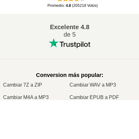
Promedio
:
4.8
(
205218
Votos
)
Excelente
4.8
de 5
Conversion más popular
:
Cambiar 7Z a ZIP
Cambiar WAV a MP3
Cambiar M4A a MP3
Cambiar EPUB a PDF
Cambiar EPUB a MOBI
Cambiar WMA a MP3
×
Cambiar RAR a ZIP
Cambiar MP3 a OGG
Now Playing
Cambiar M4A a WAV
Cambiar AIFF a MP3